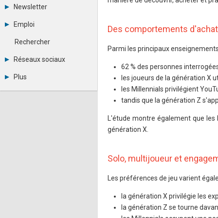
manière de découvrir, acheter et prat
Tous les forums
Newsletter
Créer un compte
Archives
Se connecter
Emploi
Des comportements d'achat e
Abonnement
Messages privés
Consulter les annonces
Contacter un modérateur
Rechercher
Déposer une annonce
Parmi les principaux enseignements
Observatoire de l'emploi
Réseaux sociaux
Métiers et compétences
62 % des personnes interrogées d
Twitter
Plus
les joueurs de la génération X u
Youtube
les Millennials privilégient YouT
Annonceurs
LinkedIn
Statistiques
tandis que la génération Z s'ap
Facebook
Plan du site
Instagram
Sitemap XML
L'étude montre également que les Mil
Pinterest
Ping Awards
génération X.
A propos
Mentions légales
Solo, multijoueur et engag
Les préférences de jeu varient égal
la génération X privilégie les ex
la génération Z se tourne davan