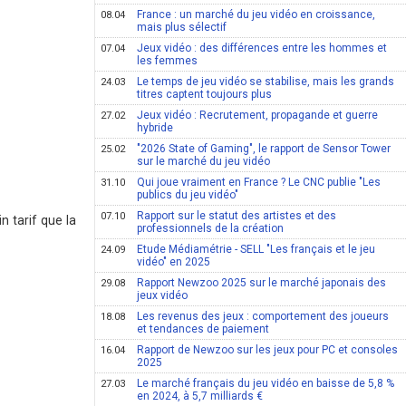
France : un marché du jeu vidéo en croissance,
08.04
mais plus sélectif
Jeux vidéo : des différences entre les hommes et
07.04
les femmes
Le temps de jeu vidéo se stabilise, mais les grands
24.03
titres captent toujours plus
Jeux vidéo : Recrutement, propagande et guerre
27.02
hybride
"2026 State of Gaming", le rapport de Sensor Tower
25.02
sur le marché du jeu vidéo
Qui joue vraiment en France ? Le CNC publie "Les
31.10
publics du jeu vidéo"
Rapport sur le statut des artistes et des
07.10
n tarif que la
professionnels de la création
Etude Médiamétrie - SELL "Les français et le jeu
24.09
vidéo" en 2025
Rapport Newzoo 2025 sur le marché japonais des
29.08
jeux vidéo
Les revenus des jeux : comportement des joueurs
18.08
et tendances de paiement
Rapport de Newzoo sur les jeux pour PC et consoles
16.04
2025
Le marché français du jeu vidéo en baisse de 5,8 %
27.03
en 2024, à 5,7 milliards €