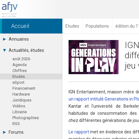
Accueil
Etudes
Populations
édition du 
Annuaires
IGN
Toutes les sociétés (691)
Actualités, études
dif
Studios (418)
août 2026
Editeurs (49)
jeu
Agenda
Distributeurs (16)
Chiffres
Hard. / Accessoires (10)
Etudes
Middlewares (15)
eSport
Prestataires (99)
Financement
Assoc. / Syndicats (21)
IGN Entertainment, maison mère de
Hardware
Formations / Ecoles (46)
un rapport intitulé Generations in Pl
Juridiques
Presse spécialisée (17)
Vidéos
Kantar et l'université de Berkel
Librairie
habitudes de consommation des 
Photographies
chez différentes générations de jou
RSS
Le rapport
met en évidence des diffé
Forums