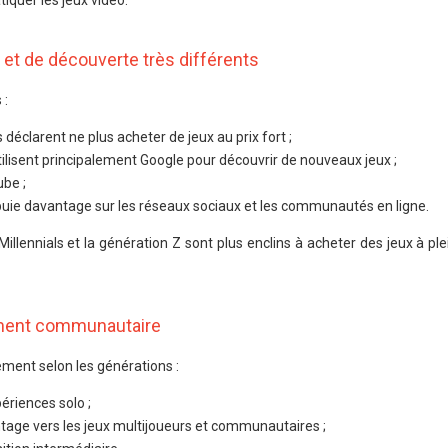
iquer les jeux vidéo.
t de découverte très différents
 :
éclarent ne plus acheter de jeux au prix fort ;
tilisent principalement Google pour découvrir de nouveaux jeux ;
ube ;
puie davantage sur les réseaux sociaux et les communautés en ligne.
lennials et la génération Z sont plus enclins à acheter des jeux à plei
ement communautaire
ement selon les générations :
périences solo ;
tage vers les jeux multijoueurs et communautaires ;