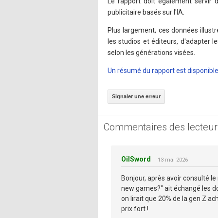
Le rapport doit également servir
publicitaire basés sur l'IA.
Plus largement, ces données illust
les studios et éditeurs, d'adapter
selon les générations visées.
Un résumé du rapport est disponible 
Signaler une erreur
Commentaires des lecteur
OilSword
13 mai 2026
Bonjour, après avoir consulté le
new games?" ait échangé les don
on lirait que 20% de la gen Z ach
prix fort !