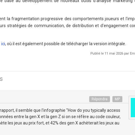
 de base au développement de nouveaux outils d'analyse marketing 
rent la fragmentation progressive des comportements joueurs et l'imp
 leurs stratégies de communication, de distribution et d'engagement 
ici
, où il est également possible de télécharger la version intégrale.
Publié le 11 mai 2026 par 
s
Répondre
MP
 rapport, il semble que l'infographie "How do you typically access
nées entre la gen X et la gen Z si on se réfère au code couleur,
ète les jeux au prix fort, et 42% des gen X achèterait les jeux au