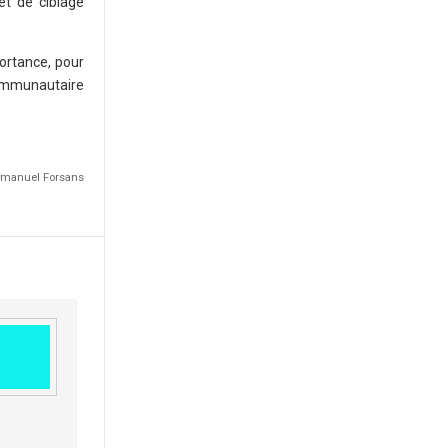
et de ciblage
ortance, pour
communautaire
Emmanuel Forsans