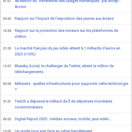
4e édition du "Référentiel des usages numériques" par Arcep -
01.07
Arcom
Rapport sur l'impact de l'exposition des jeunes aux écrans
03.05
Rapport sur la protection des mineurs sur les plateformes de
16.04
vidéos
Le marché français du jeu vidéo atteint 6,1 milliards d'euros en
21.03
2023 (+10%)
Bluesky Social, le challenger de Twitter, atteint le million de
12.07
téléchargements
Métavers : quelles infrastructures pour supporter cette technologie
05.04
?
Twitch a dépassé le milliard de $ de dépenses mondiales
31.01
consommateurs
Digital Report 2020 : médias sociaux, mobile, jeux vidéo...
05.02
Un guide pour agir face au cyber-harcèlement
13.05