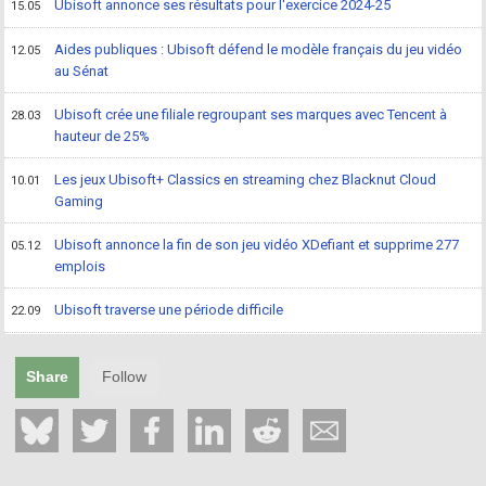
Ubisoft annonce ses résultats pour l'exercice 2024-25
15.05
Aides publiques : Ubisoft défend le modèle français du jeu vidéo
12.05
au Sénat
Ubisoft crée une filiale regroupant ses marques avec Tencent à
28.03
hauteur de 25%
Les jeux Ubisoft+ Classics en streaming chez Blacknut Cloud
10.01
Gaming
Ubisoft annonce la fin de son jeu vidéo XDefiant et supprime 277
05.12
emplois
Ubisoft traverse une période difficile
22.09
Share
Follow