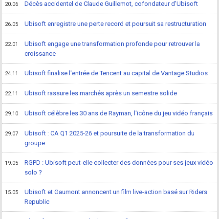
Décès accidentel de Claude Guillemot, cofondateur d'Ubisoft
20.06
Ubisoft enregistre une perte record et poursuit sa restructuration
26.05
Ubisoft engage une transformation profonde pour retrouver la
22.01
croissance
Ubisoft finalise l'entrée de Tencent au capital de Vantage Studios
24.11
Ubisoft rassure les marchés après un semestre solide
22.11
Ubisoft célèbre les 30 ans de Rayman, l'icône du jeu vidéo français
29.10
Ubisoft : CA Q1 2025-26 et poursuite de la transformation du
29.07
groupe
RGPD : Ubisoft peut-elle collecter des données pour ses jeux vidéo
19.05
solo ?
Ubisoft et Gaumont annoncent un film live-action basé sur Riders
15.05
Republic