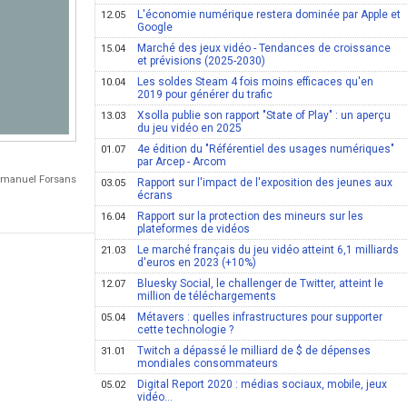
L'économie numérique restera dominée par Apple et
12.05
Google
Marché des jeux vidéo - Tendances de croissance
15.04
et prévisions (2025-2030)
Les soldes Steam 4 fois moins efficaces qu'en
10.04
2019 pour générer du trafic
Xsolla publie son rapport "State of Play" : un aperçu
13.03
du jeu vidéo en 2025
4e édition du "Référentiel des usages numériques"
01.07
par Arcep - Arcom
Emmanuel Forsans
Rapport sur l'impact de l'exposition des jeunes aux
03.05
écrans
Rapport sur la protection des mineurs sur les
16.04
plateformes de vidéos
Le marché français du jeu vidéo atteint 6,1 milliards
21.03
d'euros en 2023 (+10%)
Bluesky Social, le challenger de Twitter, atteint le
12.07
million de téléchargements
Métavers : quelles infrastructures pour supporter
05.04
cette technologie ?
Twitch a dépassé le milliard de $ de dépenses
31.01
mondiales consommateurs
Digital Report 2020 : médias sociaux, mobile, jeux
05.02
vidéo...