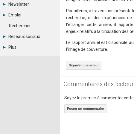
Tous les forums
Newsletter
Créer un compte
Par ailleurs, à travers une présenta
Archives
Se connecter
Emploi
recherche, et des expériences de
Abonnement
Messages privés
Consulter les annonces
Contacter un modérateur
l'étranger cette année, il apport
Rechercher
Déposer une annonce
enjeux relatifs à la circulation des œ
Observatoire de l'emploi
Réseaux sociaux
Métiers et compétences
Le rapport annuel est disponible a
Twitter
Plus
l'image de couverture.
Youtube
Annonceurs
LinkedIn
Statistiques
Facebook
Signaler une erreur
Plan du site
Instagram
Sitemap XML
Pinterest
Ping Awards
Commentaires des lecteur
A propos
Mentions légales
Soyez le premier à commenter cette
Poster un commentaire