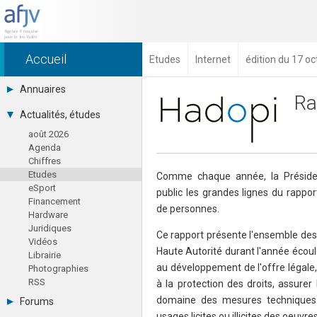
Accueil
Etudes
Internet
édition du 17 o
Annuaires
Ra
Toutes les sociétés (691)
Actualités, études
Studios (418)
août 2026
Editeurs (49)
Agenda
Distributeurs (16)
Chiffres
Hard. / Accessoires (10)
Etudes
Middlewares (15)
Comme chaque année, la Présiden
eSport
Prestataires (99)
public les grandes lignes du rappor
Financement
Assoc. / Syndicats (21)
de personnes.
Hardware
Formations / Ecoles (46)
Juridiques
Presse spécialisée (17)
Ce rapport présente l'ensemble des
Vidéos
Haute Autorité durant l'année écou
Librairie
au développement de l'offre légale, 
Photographies
RSS
à la protection des droits, assurer 
domaine des mesures techniques 
Forums
usages licites ou illicites des oeuvres