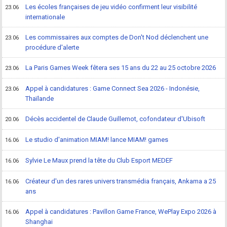
Les écoles françaises de jeu vidéo confirment leur visibilité
23.06
internationale
Les commissaires aux comptes de Don't Nod déclenchent une
23.06
procédure d'alerte
La Paris Games Week fêtera ses 15 ans du 22 au 25 octobre 2026
23.06
Appel à candidatures : Game Connect Sea 2026 - Indonésie,
23.06
Thaïlande
Décès accidentel de Claude Guillemot, cofondateur d'Ubisoft
20.06
Le studio d'animation MIAM! lance MIAM! games
16.06
Sylvie Le Maux prend la tête du Club Esport MEDEF
16.06
Créateur d'un des rares univers transmédia français, Ankama a 25
16.06
ans
Appel à candidatures : Pavillon Game France, WePlay Expo 2026 à
16.06
Shanghai