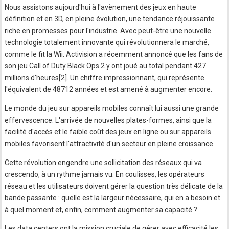
Nous assistons aujourd'hui à l'avènement des jeux en haute
définition et en 3D, en pleine évolution, une tendance réjouissante
riche en promesses pour l'industrie. Avec peut-être une nouvelle
technologie totalement innovante qui révolutionnera le marché,
comme le fit la Wii. Activision a récemment annoncé que les fans de
son jeu Call of Duty Black Ops 2 y ont joué au total pendant 427
millions d'heures[2]. Un chiffre impressionnant, qui représente
l'équivalent de 48712 années et est amené à augmenter encore.
Le monde du jeu sur appareils mobiles connaît lui aussi une grande
effervescence. L'arrivée de nouvelles plates-formes, ainsi que la
facilité d'accès et le faible coût des jeux en ligne ou sur appareils
mobiles favorisent l'attractivité d'un secteur en pleine croissance.
Cette révolution engendre une sollicitation des réseaux qui va
crescendo, à un rythme jamais vu. En coulisses, les opérateurs
réseau et les utilisateurs doivent gérer la question très délicate de la
bande passante : quelle est la largeur nécessaire, qui en a besoin et
à quel moment et, enfin, comment augmenter sa capacité ?
Les data centers ont la mission cruciale de gérer avec efficacité les