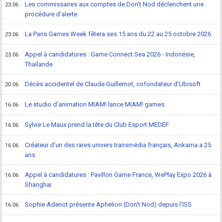
Les commissaires aux comptes de Don't Nod déclenchent une
23.06
procédure d'alerte
La Paris Games Week fêtera ses 15 ans du 22 au 25 octobre 2026
23.06
Appel à candidatures : Game Connect Sea 2026 - Indonésie,
23.06
Thaïlande
Décès accidentel de Claude Guillemot, cofondateur d'Ubisoft
20.06
Le studio d'animation MIAM! lance MIAM! games
16.06
Sylvie Le Maux prend la tête du Club Esport MEDEF
16.06
Créateur d'un des rares univers transmédia français, Ankama a 25
16.06
ans
Appel à candidatures : Pavillon Game France, WePlay Expo 2026 à
16.06
Shanghai
Sophie Adenot présente Aphelion (Don't Nod) depuis l'ISS
16.06