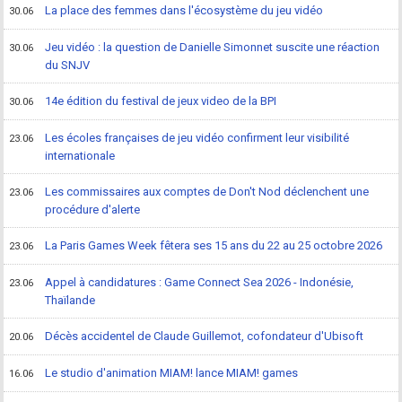
La place des femmes dans l'écosystème du jeu vidéo
30.06
Jeu vidéo : la question de Danielle Simonnet suscite une réaction
30.06
du SNJV
14e édition du festival de jeux video de la BPI
30.06
Les écoles françaises de jeu vidéo confirment leur visibilité
23.06
internationale
Les commissaires aux comptes de Don't Nod déclenchent une
23.06
procédure d'alerte
La Paris Games Week fêtera ses 15 ans du 22 au 25 octobre 2026
23.06
Appel à candidatures : Game Connect Sea 2026 - Indonésie,
23.06
Thaïlande
Décès accidentel de Claude Guillemot, cofondateur d'Ubisoft
20.06
Le studio d'animation MIAM! lance MIAM! games
16.06