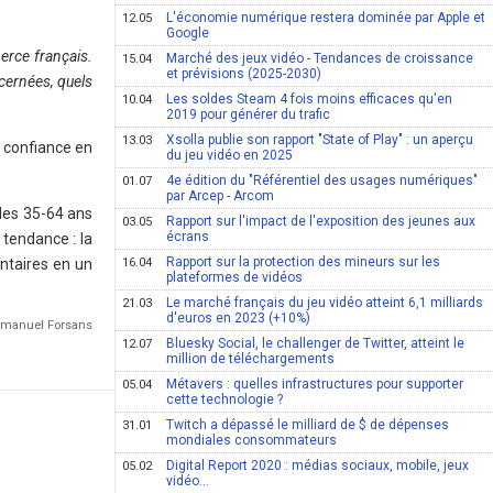
L'économie numérique restera dominée par Apple et
12.05
Google
rce français.
Marché des jeux vidéo - Tendances de croissance
15.04
et prévisions (2025-2030)
cernées, quels
Les soldes Steam 4 fois moins efficaces qu'en
10.04
2019 pour générer du trafic
Xsolla publie son rapport "State of Play" : un aperçu
13.03
 confiance en
du jeu vidéo en 2025
4e édition du "Référentiel des usages numériques"
01.07
par Arcep - Arcom
les 35-64 ans
Rapport sur l'impact de l'exposition des jeunes aux
03.05
écrans
tendance : la
Rapport sur la protection des mineurs sur les
ntaires en un
16.04
plateformes de vidéos
Le marché français du jeu vidéo atteint 6,1 milliards
21.03
d'euros en 2023 (+10%)
Emmanuel Forsans
Bluesky Social, le challenger de Twitter, atteint le
12.07
million de téléchargements
Métavers : quelles infrastructures pour supporter
05.04
cette technologie ?
Twitch a dépassé le milliard de $ de dépenses
31.01
mondiales consommateurs
Digital Report 2020 : médias sociaux, mobile, jeux
05.02
vidéo...