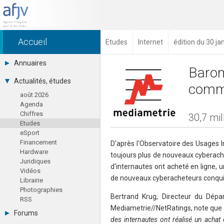
Accueil
Etudes
Internet
édition du 30 ja
Annuaires
Barom
Toutes les sociétés (691)
Actualités, études
comm
Studios (418)
août 2026
Editeurs (49)
Agenda
Distributeurs (16)
Chiffres
Hard. / Accessoires (10)
30,7 mil
Etudes
Middlewares (15)
eSport
Prestataires (99)
Financement
Assoc. / Syndicats (21)
D'après l'Observatoire des Usages In
Hardware
Formations / Ecoles (46)
toujours plus de nouveaux cyberach
Juridiques
Presse spécialisée (17)
d'internautes ont acheté en ligne, u
Vidéos
de nouveaux cyberacheteurs conqui
Librairie
Photographies
Bertrand Krug, Directeur du Dépa
RSS
Mediametrie//NetRatings, note que 
Forums
des internautes ont réalisé un achat