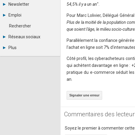
Tous les forums
Newsletter
54,5% il y a un an
".
Créer un compte
Archives
Se connecter
Emploi
Pour Marc Lolivier, Délégué Général 
Abonnement
Messages privés
Plus de la moitié de la population co
Consulter les annonces
Contacter un modérateur
Rechercher
Déposer une annonce
que soient l'âge, le milieu socio-culture
Observatoire de l'emploi
Réseaux sociaux
Parallèlement la confiance générée
Métiers et compétences
Twitter
l'achat en ligne soit 7% d'internaut
Plus
Youtube
Annonceurs
LinkedIn
Côté profil, les cyberacheteurs co
Statistiques
Facebook
qui achètent davantage en ligne : 
Plan du site
Instagram
pratique du e-commerce séduit les
Sitemap XML
Pinterest
Ping Awards
an.
A propos
Mentions légales
Signaler une erreur
Commentaires des lecteur
Soyez le premier à commenter cette