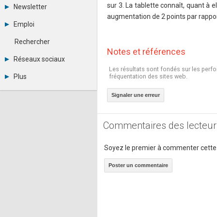
Tous les forums
sur 3. La tablette connaît, quant à
Newsletter
Créer un compte
augmentation de 2 points par rapport
Archives
Se connecter
Emploi
Abonnement
Messages privés
Consulter les annonces
Contacter un modérateur
Rechercher
Déposer une annonce
Notes et références
Observatoire de l'emploi
Réseaux sociaux
Métiers et compétences
Les résultats sont fondés sur les perf
Twitter
Plus
fréquentation des sites web.
Youtube
Annonceurs
LinkedIn
Signaler une erreur
Statistiques
Facebook
Plan du site
Instagram
Sitemap XML
Pinterest
Commentaires des lecteur
Ping Awards
A propos
Mentions légales
Soyez le premier à commenter cette
Poster un commentaire