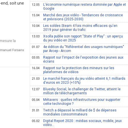
-end, soit une
L'économie numérique restera dominée par Apple et
12.05
Google
Marché des jeux vidéo - Tendances de croissance
15.04
et prévisions (2025-2030)
Les soldes Steam 4 fois moins efficaces qu'en
10.04
2019 pour générer du trafic
Xsolla publie son rapport "State of Play" : un aperçu
13.03
du jeu vidéo en 2025
 mesure la
4e édition du "Référentiel des usages numériques"
01.07
Emmanuel Forsans
par Arcep - Arcom
Rapport sur l'impact de l'exposition des jeunes aux
03.05
écrans
Rapport sur la protection des mineurs sur les
16.04
plateformes de vidéos
Le marché français du jeu vidéo atteint 6,1 milliards
21.03
d'euros en 2023 (+10%)
Bluesky Social, le challenger de Twitter, atteint le
12.07
million de téléchargements
Métavers : quelles infrastructures pour supporter
05.04
cette technologie ?
Twitch a dépassé le milliard de $ de dépenses
31.01
mondiales consommateurs
Digital Report 2020 : médias sociaux, mobile, jeux
05.02
vidéo...