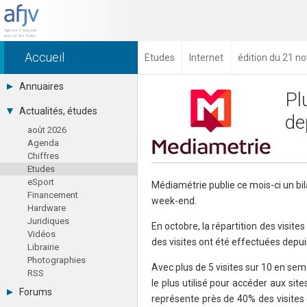
Accueil
Etudes
Internet
édition du 21 
Annuaires
Pl
Toutes les sociétés (691)
Actualités, études
de
Studios (418)
août 2026
Editeurs (49)
Agenda
Distributeurs (16)
Chiffres
Hard. / Accessoires (10)
Etudes
Middlewares (15)
eSport
Prestataires (99)
Médiamétrie publie ce mois-ci un bila
Financement
Assoc. / Syndicats (21)
week-end.
Hardware
Formations / Ecoles (46)
Juridiques
Presse spécialisée (17)
En octobre, la répartition des visite
Vidéos
des visites ont été effectuées depui
Librairie
Photographies
Avec plus de 5 visites sur 10 en sem
RSS
le plus utilisé pour accéder aux sit
Forums
représente près de 40% des visites 