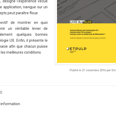
s, désigne l'expérience vécue
une application, navigue sur un
epts peut paraître floue.
jectif de montrer en quoi
enir un véritable levier de
également quelques bonnes
ogie UX. Enfin, il présente le
macie afin que chacun puisse
es meilleures conditions.
Publié le 21 novembre 2016 par 
s
 information.