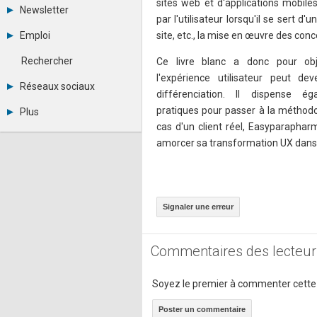
sites web et d'applications mobile
Tous les forums
Newsletter
Créer un compte
par l'utilisateur lorsqu'il se sert d'
Archives
Se connecter
Emploi
site, etc., la mise en œuvre des conc
Abonnement
Messages privés
Consulter les annonces
Contacter un modérateur
Rechercher
Ce livre blanc a donc pour ob
Déposer une annonce
l'expérience utilisateur peut dev
Observatoire de l'emploi
Réseaux sociaux
différenciation. Il dispense 
Métiers et compétences
Twitter
pratiques pour passer à la méthodol
Plus
Youtube
cas d'un client réel, Easyparaphar
Annonceurs
LinkedIn
amorcer sa transformation UX dans l
Statistiques
Facebook
Plan du site
Instagram
Sitemap XML
Pinterest
Ping Awards
A propos
Signaler une erreur
Mentions légales
Commentaires des lecteur
Soyez le premier à commenter cette
Poster un commentaire