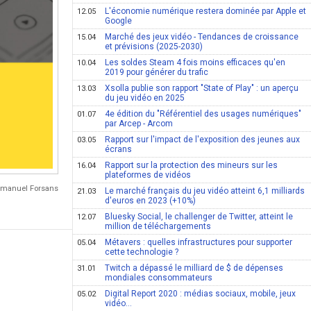
L'économie numérique restera dominée par Apple et
12.05
Google
Marché des jeux vidéo - Tendances de croissance
15.04
et prévisions (2025-2030)
Les soldes Steam 4 fois moins efficaces qu'en
10.04
2019 pour générer du trafic
Xsolla publie son rapport "State of Play" : un aperçu
13.03
du jeu vidéo en 2025
4e édition du "Référentiel des usages numériques"
01.07
par Arcep - Arcom
Rapport sur l'impact de l'exposition des jeunes aux
03.05
écrans
Rapport sur la protection des mineurs sur les
16.04
plateformes de vidéos
Emmanuel Forsans
Le marché français du jeu vidéo atteint 6,1 milliards
21.03
d'euros en 2023 (+10%)
Bluesky Social, le challenger de Twitter, atteint le
12.07
million de téléchargements
Métavers : quelles infrastructures pour supporter
05.04
cette technologie ?
Twitch a dépassé le milliard de $ de dépenses
31.01
mondiales consommateurs
Digital Report 2020 : médias sociaux, mobile, jeux
05.02
vidéo...