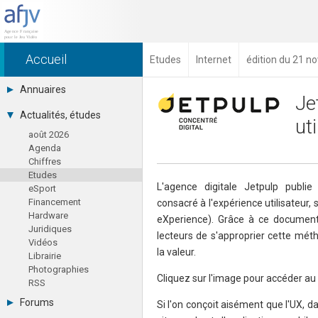
Accueil
Etudes
Internet
édition du 21 
Annuaires
Je
Toutes les sociétés (691)
Actualités, études
ut
Studios (418)
août 2026
Editeurs (49)
Agenda
Distributeurs (16)
Chiffres
Hard. / Accessoires (10)
Etudes
Middlewares (15)
L'agence digitale Jetpulp publie 
eSport
Prestataires (99)
Financement
consacré à l'expérience utilisateur
Assoc. / Syndicats (21)
Hardware
Formations / Ecoles (46)
eXperience). Grâce à ce document
Juridiques
Presse spécialisée (17)
lecteurs de s'approprier cette mét
Vidéos
la valeur.
Librairie
Photographies
Cliquez sur l'image pour accéder a
RSS
Forums
Si l'on conçoit aisément que l'UX, d