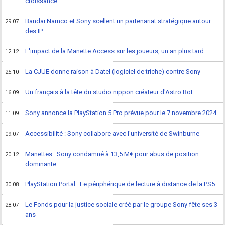
croissance
Bandai Namco et Sony scellent un partenariat stratégique autour
29.07
des IP
L'impact de la Manette Access sur les joueurs, un an plus tard
12.12
La CJUE donne raison à Datel (logiciel de triche) contre Sony
25.10
Un français à la tête du studio nippon créateur d'Astro Bot
16.09
Sony annonce la PlayStation 5 Pro prévue pour le 7 novembre 2024
11.09
Accessibilité : Sony collabore avec l'université de Swinburne
09.07
Manettes : Sony condamné à 13,5 M€ pour abus de position
20.12
dominante
PlayStation Portal : Le périphérique de lecture à distance de la PS5
30.08
Le Fonds pour la justice sociale créé par le groupe Sony fête ses 3
28.07
ans