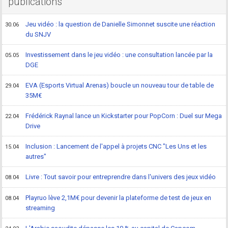
publications
Jeu vidéo : la question de Danielle Simonnet suscite une réaction
30.06
du SNJV
Investissement dans le jeu vidéo : une consultation lancée par la
05.05
DGE
EVA (Esports Virtual Arenas) boucle un nouveau tour de table de
29.04
35M€
Frédérick Raynal lance un Kickstarter pour PopCorn : Duel sur Mega
22.04
Drive
Inclusion : Lancement de l'appel à projets CNC "Les Uns et les
15.04
autres"
Livre : Tout savoir pour entreprendre dans l'univers des jeux vidéo
08.04
Playruo lève 2,1M€ pour devenir la plateforme de test de jeux en
08.04
streaming