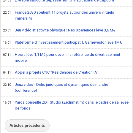
L'Arabie saoudite dépasse les 10 % au capital de Capcom
24.03
France 2030 soutient 11 projets autour des univers virtuels
22.01
immersifs
Jeu vidéo et activité physique : Neo Xperiences lève 3,6 M€
20.01
Plateforme d'investissement participatif, Gamevestor lève 1M€
16.01
Hoora lève 1,1 M€ pour devenir la référence du divertissement
07.11
mobile
Appel à projets CNC "Résidences de Création IA"
04.11
Jeux vidéo - Défis juridiques et dynamiques de marché
22.10
(conférence)
Yards conseille ZDT Studio (Zedrimetim) dans le cadre de sa levée
16.09
de fonds
Articles précédents