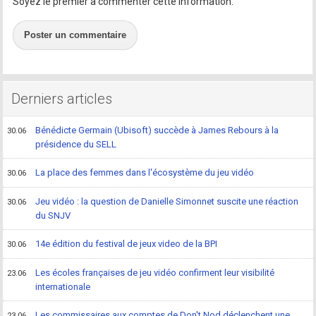
Soyez le premier à commenter cette information.
Poster un commentaire
Derniers articles
Bénédicte Germain (Ubisoft) succède à James Rebours à la
30.06
présidence du SELL
La place des femmes dans l'écosystème du jeu vidéo
30.06
Jeu vidéo : la question de Danielle Simonnet suscite une réaction
30.06
du SNJV
14e édition du festival de jeux video de la BPI
30.06
Les écoles françaises de jeu vidéo confirment leur visibilité
23.06
internationale
Les commissaires aux comptes de Don't Nod déclenchent une
23.06