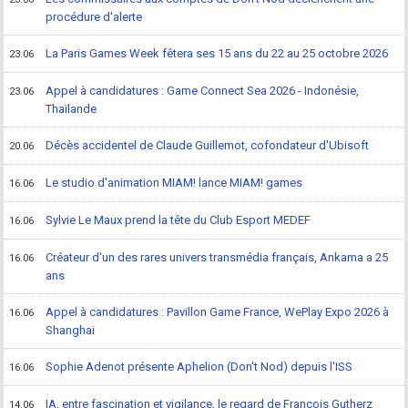
procédure d'alerte
La Paris Games Week fêtera ses 15 ans du 22 au 25 octobre 2026
23.06
Appel à candidatures : Game Connect Sea 2026 - Indonésie,
23.06
Thaïlande
Décès accidentel de Claude Guillemot, cofondateur d'Ubisoft
20.06
Le studio d'animation MIAM! lance MIAM! games
16.06
Sylvie Le Maux prend la tête du Club Esport MEDEF
16.06
Créateur d'un des rares univers transmédia français, Ankama a 25
16.06
ans
Appel à candidatures : Pavillon Game France, WePlay Expo 2026 à
16.06
Shanghai
Sophie Adenot présente Aphelion (Don't Nod) depuis l'ISS
16.06
IA, entre fascination et vigilance, le regard de François Gutherz
14.06