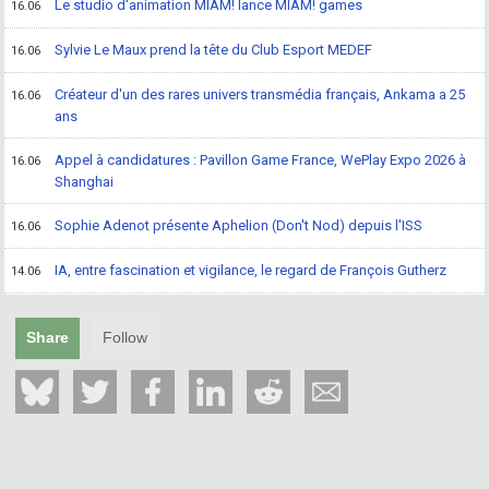
Le studio d'animation MIAM! lance MIAM! games
16.06
Sylvie Le Maux prend la tête du Club Esport MEDEF
16.06
Créateur d'un des rares univers transmédia français, Ankama a 25
16.06
ans
Appel à candidatures : Pavillon Game France, WePlay Expo 2026 à
16.06
Shanghai
Sophie Adenot présente Aphelion (Don't Nod) depuis l'ISS
16.06
IA, entre fascination et vigilance, le regard de François Gutherz
14.06
Share
Follow