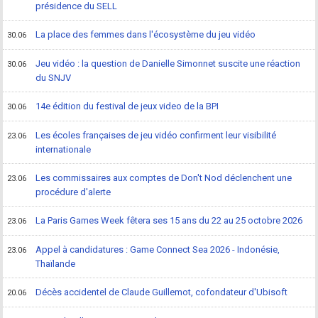
présidence du SELL
La place des femmes dans l'écosystème du jeu vidéo
30.06
Jeu vidéo : la question de Danielle Simonnet suscite une réaction
30.06
du SNJV
14e édition du festival de jeux video de la BPI
30.06
Les écoles françaises de jeu vidéo confirment leur visibilité
23.06
internationale
Les commissaires aux comptes de Don't Nod déclenchent une
23.06
procédure d'alerte
La Paris Games Week fêtera ses 15 ans du 22 au 25 octobre 2026
23.06
Appel à candidatures : Game Connect Sea 2026 - Indonésie,
23.06
Thaïlande
Décès accidentel de Claude Guillemot, cofondateur d'Ubisoft
20.06