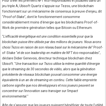
Pour créer les premiers NFT éco-responsables et jouables dans un
jeu triple A, Ubisoft Quartz s'appuie sur Tezos, une blockchain
fonctionnant sur un mécanisme de consensus à preuve d'enjeu, dit
"
Proof-of-Stake
", dont le fonctionnement consomme
considérablement moins d'énergie que les blockchains Proof-of-
Work de première génération telles que Bitcoin ou Ethereum.
"
L'efficacité énergétique est une condition essentielle pour que la
blockchain puisse être utilisée par des millions de joueurs. Nous avons
choisi Tezos en raison de son réseau basé sur le mécanisme de
" Proof-
of-Stake "
et de son leadership en matière de NFT éco-responsables
",
déclare Didier Genevois, directeur technique blockchain chez
Ubisoft. "
Une transaction sur Tezos utilise la même quantité d'énergie
que le streaming de 30 secondes de vidéo, alors que la génération
précédente de réseaux blockchain pouvait consommer une énergie
équivalente à un an de streaming en continu. Cette faible empreinte
carbone signifie que nos développeurs et nos joueurs peuvent se
concentrer sur l'innovation sans transiger sur l'impact
environnemental.
"
Afin de s'assurer que les joueurs puissent bénéficier de toute l'utilité