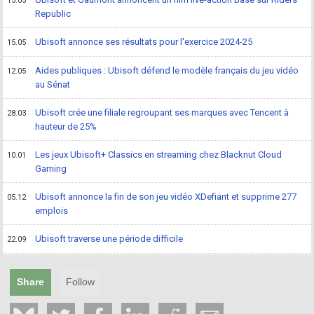
15.05
Republic
Ubisoft annonce ses résultats pour l'exercice 2024-25
15.05
Aides publiques : Ubisoft défend le modèle français du jeu vidéo
12.05
au Sénat
Ubisoft crée une filiale regroupant ses marques avec Tencent à
28.03
hauteur de 25%
Les jeux Ubisoft+ Classics en streaming chez Blacknut Cloud
10.01
Gaming
Ubisoft annonce la fin de son jeu vidéo XDefiant et supprime 277
05.12
emplois
Ubisoft traverse une période difficile
22.09
Share
Follow