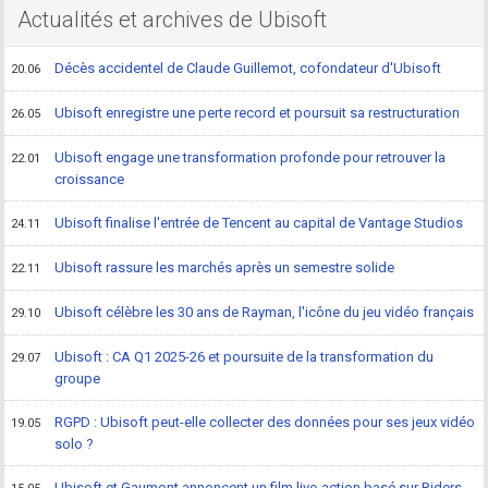
Actualités et archives de Ubisoft
Décès accidentel de Claude Guillemot, cofondateur d'Ubisoft
20.06
Ubisoft enregistre une perte record et poursuit sa restructuration
26.05
Ubisoft engage une transformation profonde pour retrouver la
22.01
croissance
Ubisoft finalise l'entrée de Tencent au capital de Vantage Studios
24.11
Ubisoft rassure les marchés après un semestre solide
22.11
Ubisoft célèbre les 30 ans de Rayman, l'icône du jeu vidéo français
29.10
Ubisoft : CA Q1 2025-26 et poursuite de la transformation du
29.07
groupe
RGPD : Ubisoft peut-elle collecter des données pour ses jeux vidéo
19.05
solo ?
Ubisoft et Gaumont annoncent un film live-action basé sur Riders