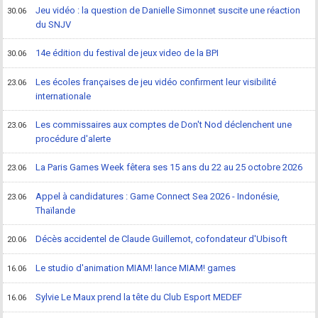
Jeu vidéo : la question de Danielle Simonnet suscite une réaction
30.06
du SNJV
14e édition du festival de jeux video de la BPI
30.06
Les écoles françaises de jeu vidéo confirment leur visibilité
23.06
internationale
Les commissaires aux comptes de Don't Nod déclenchent une
23.06
procédure d'alerte
La Paris Games Week fêtera ses 15 ans du 22 au 25 octobre 2026
23.06
Appel à candidatures : Game Connect Sea 2026 - Indonésie,
23.06
Thaïlande
Décès accidentel de Claude Guillemot, cofondateur d'Ubisoft
20.06
Le studio d'animation MIAM! lance MIAM! games
16.06
Sylvie Le Maux prend la tête du Club Esport MEDEF
16.06