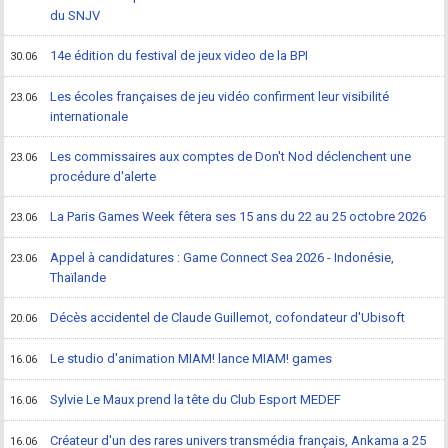
du SNJV
14e édition du festival de jeux video de la BPI
30.06
Les écoles françaises de jeu vidéo confirment leur visibilité
23.06
internationale
Les commissaires aux comptes de Don't Nod déclenchent une
23.06
procédure d'alerte
La Paris Games Week fêtera ses 15 ans du 22 au 25 octobre 2026
23.06
Appel à candidatures : Game Connect Sea 2026 - Indonésie,
23.06
Thaïlande
Décès accidentel de Claude Guillemot, cofondateur d'Ubisoft
20.06
Le studio d'animation MIAM! lance MIAM! games
16.06
Sylvie Le Maux prend la tête du Club Esport MEDEF
16.06
Créateur d'un des rares univers transmédia français, Ankama a 25
16.06