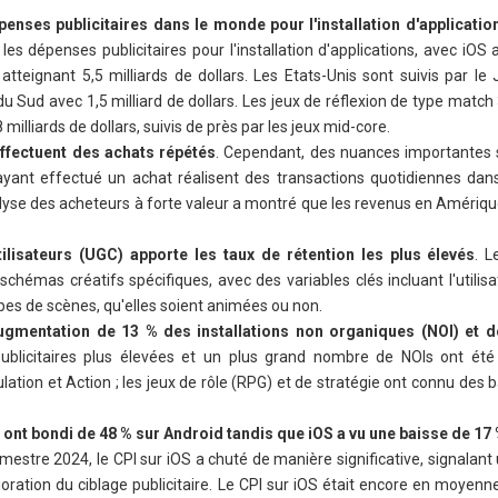
penses publicitaires dans le monde pour l'installation d'applicatio
les dépenses publicitaires pour l'installation d'applications, avec iOS 
 atteignant 5,5 milliards de dollars. Les Etats-Unis sont suivis par l
 du Sud avec 1,5 milliard de dollars. Les jeux de réflexion de type match 3
milliards de dollars, suivis de près par les jeux mid-core.
ffectuent des achats répétés
. Cependant, des nuances importantes s
ayant effectué un achat réalisent des transactions quotidiennes dans
analyse des acheteurs à forte valeur a montré que les revenus en Amériq
ilisateurs (UGC) apporte les taux de rétention les plus élevés
. L
schémas créatifs spécifiques, avec des variables clés incluant l'utilisa
pes de scènes, qu'elles soient animées ou non.
augmentation de 13 % des installations non organiques (NOI) et 
ublicitaires plus élevées et un plus grand nombre de NOIs ont ét
lation et Action ; les jeux de rôle (RPG) et de stratégie ont connu des b
I) ont bondi de 48 % sur Android tandis que iOS a vu une baisse de 17
estre 2024, le CPI sur iOS a chuté de manière significative, signalant 
ation du ciblage publicitaire. Le CPI sur iOS était encore en moyenne