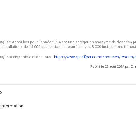
ing
" de AppsFlyer pour l'année 2024 est une agrégation anonyme de données pr
'installations de 15 000 applications, mesurées avec 3 000 installations trimest
ing
" est disponible ci-dessous :
https://www.appsflyer.com/resources/reports/
Publié le 28 août 2024 par 
s
 information.