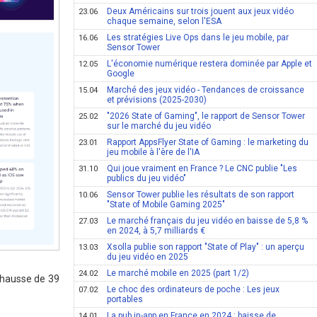
Deux Américains sur trois jouent aux jeux vidéo
23.06
chaque semaine, selon l'ESA
Les stratégies Live Ops dans le jeu mobile, par
16.06
Sensor Tower
L'économie numérique restera dominée par Apple et
12.05
Google
Marché des jeux vidéo - Tendances de croissance
15.04
et prévisions (2025-2030)
"2026 State of Gaming", le rapport de Sensor Tower
25.02
sur le marché du jeu vidéo
Rapport AppsFlyer State of Gaming : le marketing du
23.01
jeu mobile à l'ère de l'IA
Qui joue vraiment en France ? Le CNC publie "Les
31.10
publics du jeu vidéo"
Sensor Tower publie les résultats de son rapport
10.06
"State of Mobile Gaming 2025"
Le marché français du jeu vidéo en baisse de 5,8 %
27.03
en 2024, à 5,7 milliards €
Xsolla publie son rapport "State of Play" : un aperçu
13.03
du jeu vidéo en 2025
Le marché mobile en 2025 (part 1/2)
24.02
e hausse de 39
Le choc des ordinateurs de poche : Les jeux
07.02
portables
La pub in-app en France en 2024 : baisse de
14.01