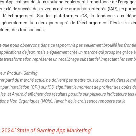
 des Applications de Jeux souligne également l'importance de l'engag
teur clé de succès des revenus grâce aux achats intégrés (IAP), en partic
 téléchargement. Sur les plateformes iOS, la tendance aux dép
 généralement lieu deux jours après le téléchargement. Dès le troisiè
ctuent des transactions.
que nous observons dans ce rapport n'a pas seulement brouillé les fronti
pplications de jeux, mais a également créé un marché qui prospère grâce à 
ette transformation représente un recalibrage substantiel impactant l'ensemb
cteur Produit - Gaming.
rer parti du marché actuel ne doivent pas mettre tous leurs oeufs dans le 
t par Installation (CPI) sur iOS, signifiant le moment de profiter des coûts d
es, et Android affichant des résultats positifs sur plusieurs indicateurs tels
llations Non Organiques (NOIs), l'avenir de la croissance reposera sur la
 2024 "
State of Gaming App Marketing
"