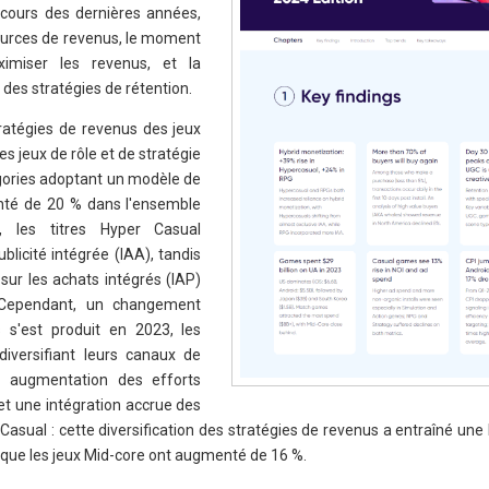
 cours des dernières années,
ources de revenus, le moment
imiser les revenus, et la
 des stratégies de rétention.
tratégies de revenus des jeux
es jeux de rôle et de stratégie
gories adoptant un modèle de
nté de 20 % dans l'ensemble
nt, les titres Hyper Casual
blicité intégrée (IAA), tandis
sur les achats intégrés (IAP)
 Cependant, un changement
 s'est produit en 2023, les
diversifiant leurs canaux de
e augmentation des efforts
 et une intégration accrue des
 Casual : cette diversification des stratégies de revenus a entraîné un
s que les jeux Mid-core ont augmenté de 16 %.