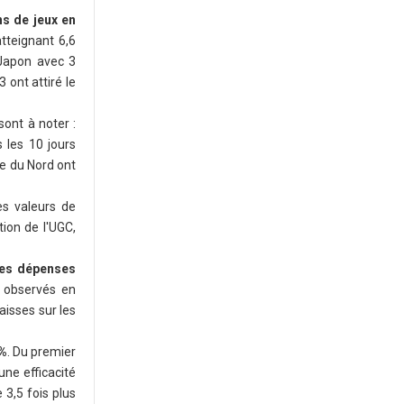
ns de jeux en
atteignant 6,6
e Japon avec 3
 ont attiré le
ont à noter :
 les 10 jours
ue du Nord ont
es valeurs de
tion de l'UGC,
des dépenses
é observés en
aisses sur les
 %
. Du premier
une efficacité
 3,5 fois plus