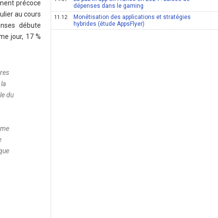
ement précoce
dépenses dans le gaming
ulier au cours
Monétisation des applications et stratégies
11.12
hybrides (étude AppsFlyer)
enses débute
me jour, 17 %
ères
la
le du
même
e
 que