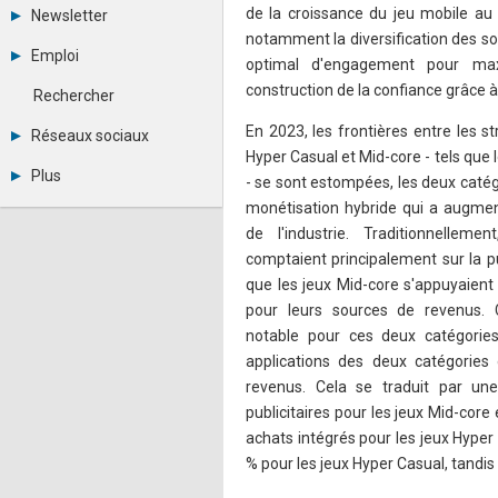
Tous les forums
de la croissance du jeu mobile au
Newsletter
Créer un compte
notamment la diversification des s
Archives
Se connecter
Emploi
optimal d'engagement pour max
Abonnement
Messages privés
Consulter les annonces
construction de la confiance grâce à
Contacter un modérateur
Rechercher
Déposer une annonce
Observatoire de l'emploi
En 2023, les frontières entre les s
Réseaux sociaux
Métiers et compétences
Hyper Casual et Mid-core - tels que l
Twitter
Plus
- se sont estompées, les deux caté
Youtube
Annonceurs
monétisation hybride qui a augme
LinkedIn
Statistiques
Facebook
de l'industrie. Traditionnelleme
Plan du site
Instagram
comptaient principalement sur la pu
Sitemap XML
Pinterest
que les jeux Mid-core s'appuyaient 
Ping Awards
pour leurs sources de revenus.
A propos
Mentions légales
notable pour ces deux catégories
applications des deux catégories 
revenus. Cela se traduit par un
publicitaires pour les jeux Mid-core
achats intégrés pour les jeux Hyper
% pour les jeux Hyper Casual, tandi