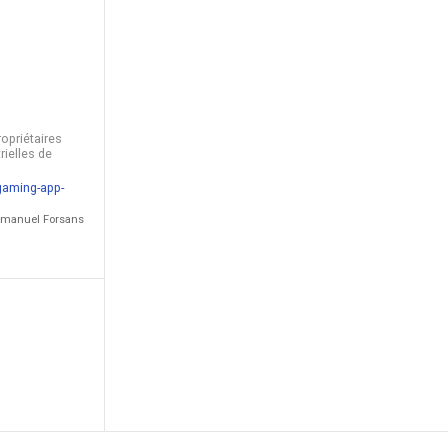
opriétaires
rielles de
gaming-app-
Emmanuel Forsans