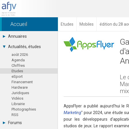
Accueil
Etudes
Mobiles
édition du 28 a
Annuaires
Ga
Toutes les sociétés (691)
Actualités, études
d'
Studios (418)
août 2026
Editeurs (49)
An
Agenda
Distributeurs (16)
Chiffres
Hard. / Accessoires (10)
Etudes
Middlewares (15)
Le 
eSport
Prestataires (99)
Financement
Assoc. / Syndicats (21)
Mar
Hardware
Formations / Ecoles (46)
mix
Juridiques
Presse spécialisée (17)
Vidéos
Librairie
AppsFlyer a publié aujourd'hui le 
Photographies
Marketing
" pour 2024, une étude su
RSS
pour les développeurs d'applicat
Forums
studios de jeux. Le rapport examin