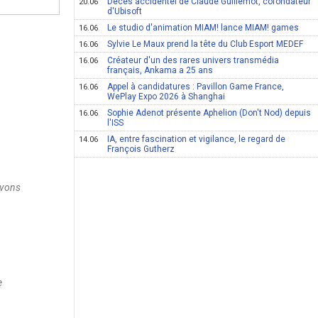
Décès accidentel de Claude Guillemot, cofondateur
20.06
d'Ubisoft
Le studio d'animation MIAM! lance MIAM! games
16.06
Sylvie Le Maux prend la tête du Club Esport MEDEF
16.06
Créateur d'un des rares univers transmédia
16.06
français, Ankama a 25 ans
Appel à candidatures : Pavillon Game France,
16.06
WePlay Expo 2026 à Shanghai
Sophie Adenot présente Aphelion (Don't Nod) depuis
16.06
l'ISS
IA, entre fascination et vigilance, le regard de
14.06
François Gutherz
avons
e