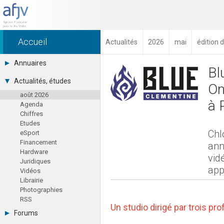
Accueil
Actualités
2026
mai
édition 
Annuaires
Bl
Toutes les sociétés (691)
Actualités, études
On
Studios (418)
août 2026
Editeurs (49)
à 
Agenda
Distributeurs (16)
Chiffres
Hard. / Accessoires (10)
Etudes
Middlewares (15)
Chl
eSport
Prestataires (99)
Financement
Assoc. / Syndicats (21)
ann
Hardware
Formations / Ecoles (46)
vid
Juridiques
Presse spécialisée (17)
app
Vidéos
Librairie
Photographies
RSS
Un studio dirigé par trois pr
Forums