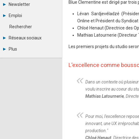
Tous les forums
Blue Clementine est dirigé par trois
Newsletter
Créer un compte
Archives
Se connecter
Lévan Sardjevéladzé (Préside
Emploi
Abonnement
Messages privés
Online et Président du Syndicat
Consulter les annonces
Contacter un modérateur
Rechercher
Chloé Henaut (Directrice des Op
Déposer une annonce
Mathias Latournerie (Directeur 
Observatoire de l'emploi
Réseaux sociaux
Métiers et compétences
Twitter
Les premiers projets du studio seron
Plus
Youtube
Annonceurs
LinkedIn
Statistiques
Facebook
L'excellence comme bousso
Plan du site
Instagram
Sitemap XML
Pinterest
Ping Awards
Dans un contexte où plusieu
A propos
voulu inscrire au coeur du stu
Mentions légales
Mathias Latournerie
, Direct
Pour moi, l'excellence repos
innovant, une UX irréprochable
production.
"
Chloé Henaut
, Directrice de