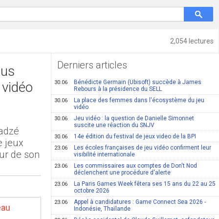
2,054 lectures
Derniers articles
ius
Bénédicte Germain (Ubisoft) succède à James
 vidéo
30.06
Rebours à la présidence du SELL
La place des femmes dans l'écosystème du jeu
30.06
vidéo
Jeu vidéo : la question de Danielle Simonnet
30.06
suscite une réaction du SNJV
ladzé
14e édition du festival de jeux video de la BPI
30.06
e jeux
Les écoles françaises de jeu vidéo confirment leur
23.06
eur de son
visibilité internationale
Les commissaires aux comptes de Don't Nod
23.06
déclenchent une procédure d'alerte
La Paris Games Week fêtera ses 15 ans du 22 au 25
23.06
octobre 2026
Appel à candidatures : Game Connect Sea 2026 -
23.06
Indonésie, Thaïlande