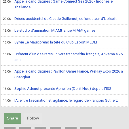
Appel à candidatures : Game Connect Sea 2026 - Indonésie,
23.06
Thaïlande
Décès accidentel de Claude Guillemot, cofondateur d'Ubisoft
20.06
Le studio d'animation MIAM! lance MIAM! games
16.06
Sylvie Le Maux prend la tête du Club Esport MEDEF
16.06
Créateur d'un des rares univers transmédia français, Ankama a 25
16.06
ans
Appel à candidatures : Pavillon Game France, WePlay Expo 2026 à
16.06
Shanghai
Sophie Adenot présente Aphelion (Don't Nod) depuis l'ISS
16.06
IA, entre fascination et vigilance, le regard de François Gutherz
14.06
Share
Follow