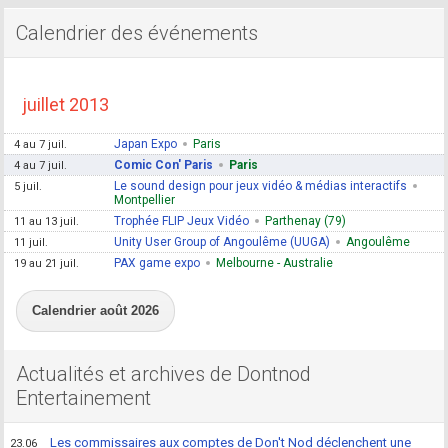
Calendrier des événements
juillet 2013
Japan Expo
Paris
4 au 7 juil.
Comic Con' Paris
Paris
4 au 7 juil.
Le sound design pour jeux vidéo & médias interactifs
5 juil.
Montpellier
Trophée FLIP Jeux Vidéo
Parthenay (79)
11 au 13 juil.
Unity User Group of Angoulême (UUGA)
Angoulême
11 juil.
PAX game expo
Melbourne - Australie
19 au 21 juil.
Calendrier août 2026
Actualités et archives de Dontnod
Entertainement
Les commissaires aux comptes de Don't Nod déclenchent une
23.06