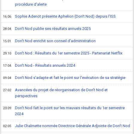
procédure d'alerte
Sophie Adenot présente Aphelion (Don't Nod) depuis l'ISS
16.06
Don't Nod publie ses résultats annuels 2025
28.04
Don't Nod enrichit son conseil d'administration
15.01
Don't Nod : Résultats du 1er semestre 2025 - Partenariat Netflix
29.10
Don't Nod - Résultats annuels 2024
17.04
Don't Nod s'adapte et fait le point sur l'exécution de sa stratégie
09.04
Avancées du projet de réorganisation de Don't Nod et
27.02
perspectives
Don't Nod fait le point sur les mauvais résultats du 1er semestre
23.09
2024
Julie Chalmette nommée Directrice Générale Adjointe de Don't Nod
02.05