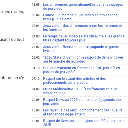
Les différences générationnelles dans les usages
11.05
du jeu vidéo
x jeux vidéo,
France : un marché du jeu vidéo en croissance,
08.04
mais plus sélectif
Jeux vidéo : des différences entre les hommes et
07.04
les femmes
Le temps de jeu vidéo se stabilise, mais les grands
24.03
ucatif ou tout
titres captent toujours plus
Jeux vidéo : Recrutement, propagande et guerre
27.02
hybride
"2026 State of Gaming", le rapport de Sensor Tower
25.02
sur le marché du jeu vidéo
Qui joue vraiment en France ? Le CNC publie "Les
31.10
publics du jeu vidéo"
ite qu'on s'y
Rapport sur le statut des artistes et des
07.10
professionnels de la création
Etude Médiamétrie - SELL "Les français et le jeu
24.09
vidéo" en 2025
Rapport Newzoo 2025 sur le marché japonais des
29.08
jeux vidéo
Les revenus des jeux : comportement des joueurs
18.08
et tendances de paiement
Rapport de Newzoo sur les jeux pour PC et consoles
16.04
2025