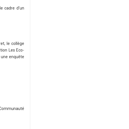
 le cadre d'un
et, le collège
ation Les Eco-
3 une enquête
la Communauté