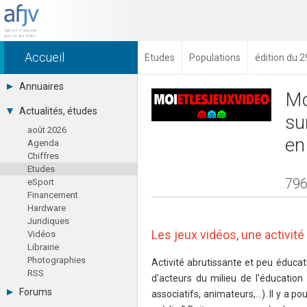
Accueil
Etudes
Populations
édition du 
Annuaires
Mo
Toutes les sociétés (691)
Actualités, études
su
Studios (418)
août 2026
Editeurs (49)
en
Agenda
Distributeurs (16)
Chiffres
Hard. / Accessoires (10)
Etudes
Middlewares (15)
796
eSport
Prestataires (99)
Financement
Assoc. / Syndicats (21)
Hardware
Formations / Ecoles (46)
Juridiques
Presse spécialisée (17)
Les jeux vidéos, une activit
Vidéos
Librairie
Photographies
Activité abrutissante et peu éducat
RSS
d'acteurs du milieu de l'éducation
Forums
associatifs, animateurs,...). Il y 