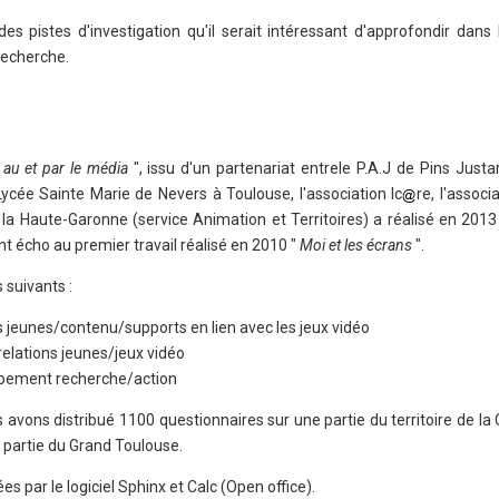
des pistes d'investigation qu'il serait intéressant d'approfondir dans
 recherche.
au et par le média
", issu d'un partenariat entrele P.A.J de Pins Justar
Lycée Sainte Marie de Nevers à Toulouse, l'association Ic
re, l'associ
e la Haute-Garonne (service Animation et Territoires) a réalisé en 201
ant écho au premier travail réalisé en 2010 "
Moi et les écrans
".
 suivants :
s jeunes/contenu/supports en lien avec les jeux vidéo
elations jeunes/jeux vidéo
ppement recherche/action
 avons distribué 1100 questionnaires sur une partie du territoire de 
 partie du Grand Toulouse.
es par le logiciel Sphinx et Calc (Open office).