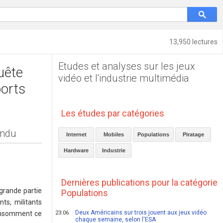
13,950 lectures
Etudes et analyses sur les jeux
uête
vidéo et l'industrie multimédia
ports
Les études par catégories
ondu
Internet
Mobiles
Populations
Piratage
Hardware
Industrie
Dernières publications pour la catégorie
 grande partie
Populations
ts, militants
Deux Américains sur trois jouent aux jeux vidéo
 consomment ce
23.06
chaque semaine, selon l'ESA