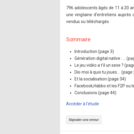
796 adolescents âgés de 11 à 20 a
une vingtaine d'entretiens auprès d
vendus ou téléchargés.
Sommaire
Introduction (page 3)
Génération digital native : ... (pa
Le jeu vidéo a t'il un sexe ? (pag
Dis-moi à quoi tu joues.... (page
Et la socialisation (page 34)
Facebook,Habbo et les F2P ou l
Conclusions (page 44)
Accéder à l'étude
Signaler une erreur