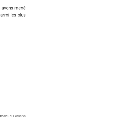
us avons mené
parmi les plus
Emmanuel Forsans