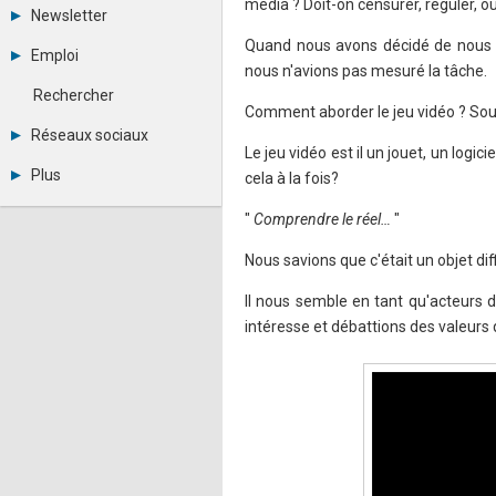
média ? Doit-on censurer, réguler, ou
Tous les forums
Newsletter
Créer un compte
Quand nous avons décidé de nous at
Archives
Se connecter
Emploi
Abonnement
Messages privés
nous n'avions pas mesuré la tâche.
Consulter les annonces
Contacter un modérateur
Rechercher
Déposer une annonce
Comment aborder le jeu vidéo ? Sous 
Observatoire de l'emploi
Réseaux sociaux
Métiers et compétences
Le jeu vidéo est il un jouet, un logi
Twitter
Plus
cela à la fois?
Youtube
Annonceurs
LinkedIn
"
Comprendre le réel…
"
Statistiques
Facebook
Plan du site
Instagram
Nous savions que c'était un objet dif
Sitemap XML
Pinterest
Ping Awards
Il nous semble en tant qu'acteurs 
A propos
intéresse et débattions des valeurs q
Mentions légales