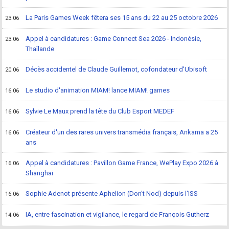
La Paris Games Week fêtera ses 15 ans du 22 au 25 octobre 2026
23.06
Appel à candidatures : Game Connect Sea 2026 - Indonésie,
23.06
Thaïlande
Décès accidentel de Claude Guillemot, cofondateur d'Ubisoft
20.06
Le studio d'animation MIAM! lance MIAM! games
16.06
Sylvie Le Maux prend la tête du Club Esport MEDEF
16.06
Créateur d'un des rares univers transmédia français, Ankama a 25
16.06
ans
Appel à candidatures : Pavillon Game France, WePlay Expo 2026 à
16.06
Shanghai
Sophie Adenot présente Aphelion (Don't Nod) depuis l'ISS
16.06
IA, entre fascination et vigilance, le regard de François Gutherz
14.06