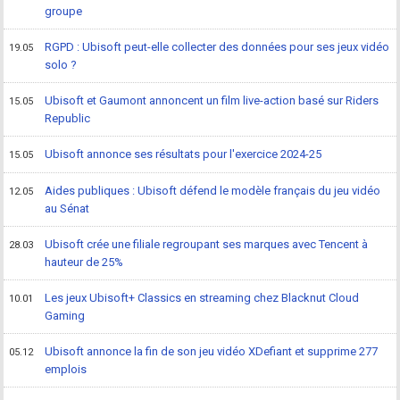
groupe
RGPD : Ubisoft peut-elle collecter des données pour ses jeux vidéo
19.05
solo ?
Ubisoft et Gaumont annoncent un film live-action basé sur Riders
15.05
Republic
Ubisoft annonce ses résultats pour l'exercice 2024-25
15.05
Aides publiques : Ubisoft défend le modèle français du jeu vidéo
12.05
au Sénat
Ubisoft crée une filiale regroupant ses marques avec Tencent à
28.03
hauteur de 25%
Les jeux Ubisoft+ Classics en streaming chez Blacknut Cloud
10.01
Gaming
Ubisoft annonce la fin de son jeu vidéo XDefiant et supprime 277
05.12
emplois