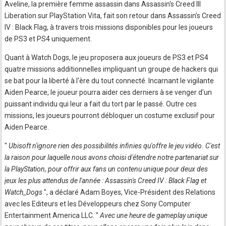
Aveline, la première femme assassin dans Assassin's Creed III
Liberation sur PlayStation Vita, fait son retour dans Assassin's Creed
IV : Black Flag, à travers trois missions disponibles pour les joueurs
de PS3 et PS4 uniquement.
Quant à Watch Dogs, le jeu proposera aux joueurs de PS3 et PS4
quatre missions additionnelles impliquant un groupe de hackers qui
se bat pour la liberté à l'ère du tout connecté. Incarnant le vigilante
Aiden Pearce, le joueur pourra aider ces derniers à se venger d'un
puissant individu qui leur a fait du tort par le passé. Outre ces
missions, les joueurs pourront débloquer un costume exclusif pour
Aiden Pearce.
"
Ubisoft n'ignore rien des possibilités infinies qu'offre le jeu vidéo. C'est
la raison pour laquelle nous avons choisi d'étendre notre partenariat sur
la PlayStation, pour offrir aux fans un contenu unique pour deux des
jeux les plus attendus de l'année : Assassin's Creed IV : Black Flag et
Watch_Dogs
", a déclaré Adam Boyes, Vice-Président des Relations
avec les Editeurs et les Développeurs chez Sony Computer
Entertainment America LLC. "
Avec une heure de gameplay unique