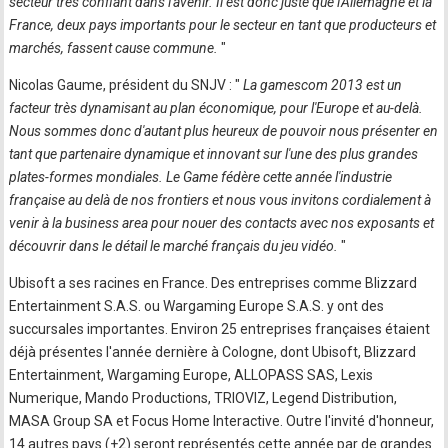
secteur très confiant dans l'avenir. Il est donc juste que l'Allemagne et la
France, deux pays importants pour le secteur en tant que producteurs et
marchés, fassent cause commune.
"
Nicolas Gaume, président du SNJV : "
La gamescom 2013 est un
facteur très dynamisant au plan économique, pour l'Europe et au-delà.
Nous sommes donc d'autant plus heureux de pouvoir nous présenter en
tant que partenaire dynamique et innovant sur l'une des plus grandes
plates-formes mondiales. Le Game fédère cette année l'industrie
française au delà de nos frontiers et nous vous invitons cordialement à
venir à la business area pour nouer des contacts avec nos exposants et
découvrir dans le détail le marché français du jeu vidéo.
"
Ubisoft a ses racines en France. Des entreprises comme Blizzard
Entertainment S.A.S. ou Wargaming Europe S.A.S. y ont des
succursales importantes. Environ 25 entreprises françaises étaient
déjà présentes l'année dernière à Cologne, dont Ubisoft, Blizzard
Entertainment, Wargaming Europe, ALLOPASS SAS, Lexis
Numerique, Mando Productions, TRIOVIZ, Legend Distribution,
MASA Group SA et Focus Home Interactive. Outre l'invité d'honneur,
14 autres pays (+2) seront représentés cette année par de grandes