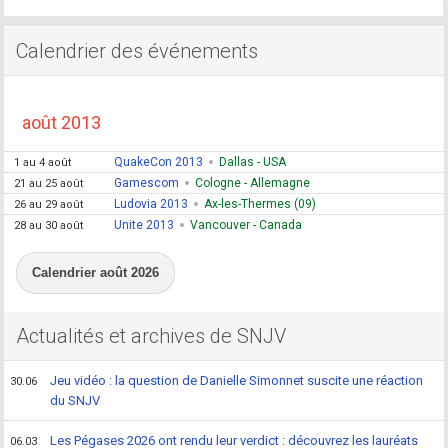
Calendrier des événements
août 2013
QuakeCon 2013
Dallas - USA
1 au 4 août
Gamescom
Cologne - Allemagne
21 au 25 août
Ludovia 2013
Ax-les-Thermes (09)
26 au 29 août
Unite 2013
Vancouver - Canada
28 au 30 août
Calendrier août 2026
Actualités et archives de SNJV
Jeu vidéo : la question de Danielle Simonnet suscite une réaction
30.06
du SNJV
Les Pégases 2026 ont rendu leur verdict : découvrez les lauréats
06.03