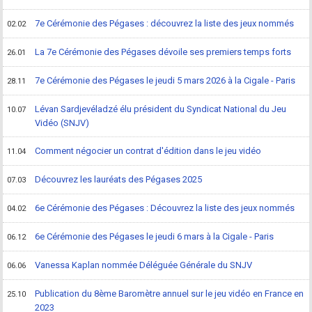
7e Cérémonie des Pégases : découvrez la liste des jeux nommés
02.02
La 7e Cérémonie des Pégases dévoile ses premiers temps forts
26.01
7e Cérémonie des Pégases le jeudi 5 mars 2026 à la Cigale - Paris
28.11
Lévan Sardjevéladzé élu président du Syndicat National du Jeu
10.07
Vidéo (SNJV)
Comment négocier un contrat d'édition dans le jeu vidéo
11.04
Découvrez les lauréats des Pégases 2025
07.03
6e Cérémonie des Pégases : Découvrez la liste des jeux nommés
04.02
6e Cérémonie des Pégases le jeudi 6 mars à la Cigale - Paris
06.12
Vanessa Kaplan nommée Déléguée Générale du SNJV
06.06
Publication du 8ème Baromètre annuel sur le jeu vidéo en France en
25.10
2023