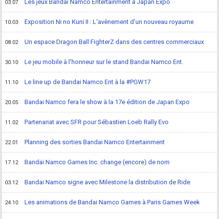
Les jeux Bandai Namco Entertainment à Japan Expo
03.07
Exposition Ni no Kuni II : L'avènement d'un nouveau royaume
10.03
Un espace Dragon Ball FighterZ dans des centres commerciaux
08.02
Le jeu mobile à l'honneur sur le stand Bandai Namco Ent.
30.10
Le line up de Bandai Namco Ent à la #PGW17
11.10
Bandai Namco fera le show à la 17e édition de Japan Expo
20.05
Partenariat avec SFR pour Sébastien Loeb Rally Evo
11.02
Planning des sorties Bandai Namco Entertainment
22.01
Bandai Namco Games Inc. change (encore) de nom
17.12
Bandai Namco signe avec Milestone la distribution de Ride
03.12
Les animations de Bandai Namco Games à Paris Games Week
24.10