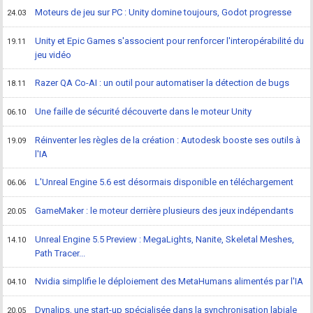
Moteurs de jeu sur PC : Unity domine toujours, Godot progresse
24.03
Unity et Epic Games s'associent pour renforcer l'interopérabilité du
19.11
jeu vidéo
Razer QA Co-AI : un outil pour automatiser la détection de bugs
18.11
Une faille de sécurité découverte dans le moteur Unity
06.10
Réinventer les règles de la création : Autodesk booste ses outils à
19.09
l'IA
L'Unreal Engine 5.6 est désormais disponible en téléchargement
06.06
GameMaker : le moteur derrière plusieurs des jeux indépendants
20.05
Unreal Engine 5.5 Preview : MegaLights, Nanite, Skeletal Meshes,
14.10
Path Tracer...
Nvidia simplifie le déploiement des MetaHumans alimentés par l'IA
04.10
Dynalips, une start-up spécialisée dans la synchronisation labiale
20.05