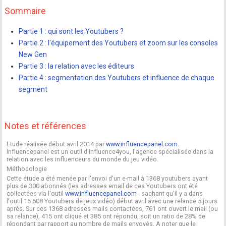
Sommaire
Partie 1 : qui sont les Youtubers ?
Partie 2 : l'équipement des Youtubers et zoom sur les consoles
New Gen
Partie 3 : la relation avec les éditeurs
Partie 4 : segmentation des Youtubers et influence de chaque
segment
Notes et références
Etude réalisée début avril 2014 par
www.influencepanel.com
.
Influencepanel est un outil d'Influence4you, l'agence spécialisée dans la
relation avec les influenceurs du monde du jeu vidéo.
Méthodologie
Cette étude a été menée par l'envoi d'un e-mail à 1368 youtubers ayant
plus de 300 abonnés (les adresses email de ces Youtubers ont été
collectées via l'outil
www.influencepanel.com
- sachant qu'il y a dans
l'outil 16.608 Youtubers de jeux vidéo) début avril avec une relance 5 jours
après. Sur ces 1368 adresses mails contactées, 761 ont ouvert le mail (ou
sa relance), 415 ont cliqué et 385 ont répondu, soit un ratio de 28% de
répondant par rapport au nombre de mails envoyés. A noter que le