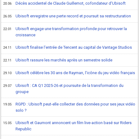
Décès accidentel de Claude Guillemot, cofondateur d'Ubisoft
20.06
Ubisoft enregistre une perte record et poursuit sa restructuration
26.05
Ubisoft engage une transformation profonde pour retrouver la
22.01
croissance
Ubisoft finalise l'entrée de Tencent au capital de Vantage Studios
24.11
Ubisoft rassure les marchés après un semestre solide
22.11
Ubisoft célèbre les 30 ans de Rayman, l'icône du jeu vidéo français
29.10
Ubisoft : CA Q1 2025-26 et poursuite de la transformation du
29.07
groupe
RGPD : Ubisoft peut-elle collecter des données pour ses jeux vidéo
19.05
solo ?
Ubisoft et Gaumont annoncent un film live-action basé sur Riders
15.05
Republic