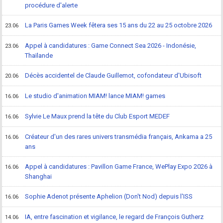
procédure d'alerte
La Paris Games Week fêtera ses 15 ans du 22 au 25 octobre 2026
23.06
Appel à candidatures : Game Connect Sea 2026 - Indonésie,
23.06
Thaïlande
Décès accidentel de Claude Guillemot, cofondateur d'Ubisoft
20.06
Le studio d'animation MIAM! lance MIAM! games
16.06
Sylvie Le Maux prend la tête du Club Esport MEDEF
16.06
Créateur d'un des rares univers transmédia français, Ankama a 25
16.06
ans
Appel à candidatures : Pavillon Game France, WePlay Expo 2026 à
16.06
Shanghai
Sophie Adenot présente Aphelion (Don't Nod) depuis l'ISS
16.06
IA, entre fascination et vigilance, le regard de François Gutherz
14.06