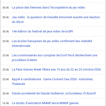
La place des femmes dans l'écosystème du jeu vidéo
30.06
Jeu vidéo : la question de Danielle Simonnet suscite une réaction
30.06
du SNJV
14e édition du festival de jeux video de la BPI
30.06
Les écoles françaises de jeu vidéo confirment leur visibilité
23.06
internationale
Les commissaires aux comptes de Don't Nod déclenchent une
23.06
procédure d'alerte
La Paris Games Week fêtera ses 15 ans du 22 au 25 octobre 2026
23.06
Appel à candidatures : Game Connect Sea 2026 - Indonésie,
23.06
Thaïlande
Décès accidentel de Claude Guillemot, cofondateur d'Ubisoft
20.06
Le studio d'animation MIAM! lance MIAM! games
16.06