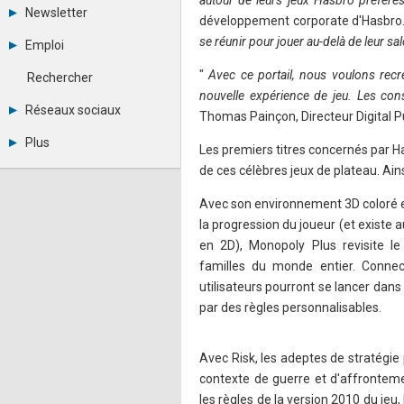
autour de leurs jeux Hasbro préféré
Tous les forums
Newsletter
développement corporate d'Hasbro.
Créer un compte
Archives
Se connecter
se réunir pour jouer au-delà de leur 
Emploi
Abonnement
Messages privés
Consulter les annonces
Contacter un modérateur
"
Avec ce portail, nous voulons recré
Rechercher
Déposer une annonce
nouvelle expérience de jeu. Les con
Observatoire de l'emploi
Réseaux sociaux
Thomas Painçon, Directeur Digital P
Métiers et compétences
Twitter
Plus
Les premiers titres concernés par Ha
Youtube
Annonceurs
LinkedIn
de ces célèbres jeux de plateau. Ains
Statistiques
Facebook
Plan du site
Instagram
Avec son environnement 3D coloré e
Sitemap XML
Pinterest
la progression du joueur (et existe 
Ping Awards
en 2D), Monopoly Plus revisite le
A propos
familles du monde entier. Connect
Mentions légales
utilisateurs pourront se lancer dan
par des règles personnalisables.
Avec Risk, les adeptes de stratégi
contexte de guerre et d'affrontem
les règles de la version 2010 du jeu, 