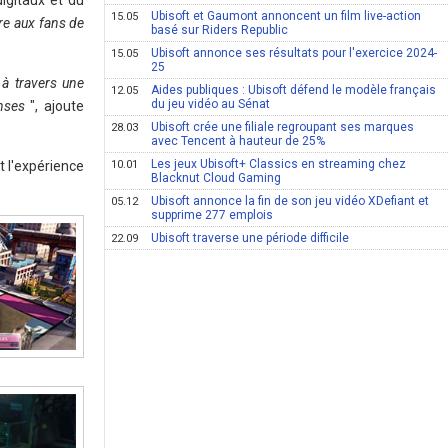
igitaux et du
Ubisoft et Gaumont annoncent un film live-action
15.05
tre aux fans de
basé sur Riders Republic
Ubisoft annonce ses résultats pour l'exercice 2024-
15.05
25
 à travers une
Aides publiques : Ubisoft défend le modèle français
12.05
du jeu vidéo au Sénat
enses
", ajoute
Ubisoft crée une filiale regroupant ses marques
28.03
avec Tencent à hauteur de 25%
Les jeux Ubisoft+ Classics en streaming chez
t l'expérience
10.01
Blacknut Cloud Gaming
Ubisoft annonce la fin de son jeu vidéo XDefiant et
05.12
supprime 277 emplois
Ubisoft traverse une période difficile
22.09