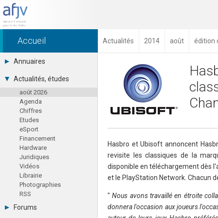
Accueil
Actualités
2014
août
édition
Annuaires
Hasbr
Toutes les sociétés (691)
Actualités, études
clas
Studios (418)
août 2026
Editeurs (49)
Chan
Agenda
Distributeurs (16)
Chiffres
Hard. / Accessoires (10)
Etudes
Middlewares (15)
eSport
Prestataires (99)
Financement
Assoc. / Syndicats (21)
Hasbro et Ubisoft annoncent Hasbro
Hardware
Formations / Ecoles (46)
revisite les classiques de la ma
Juridiques
Presse spécialisée (17)
Vidéos
disponible en téléchargement dès l'
Librairie
et le PlayStation Network. Chacun d
Photographies
RSS
"
Nous avons travaillé en étroite col
donnera l'occasion aux joueurs l'occas
Forums