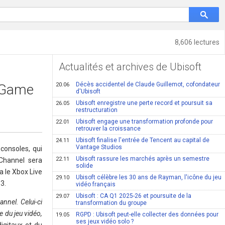
8,606 lectures
Actualités et archives de Ubisoft
Décès accidentel de Claude Guillemot, cofondateur
o Game
20.06
d'Ubisoft
Ubisoft enregistre une perte record et poursuit sa
26.05
restructuration
Ubisoft engage une transformation profonde pour
22.01
retrouver la croissance
Ubisoft finalise l'entrée de Tencent au capital de
24.11
Vantage Studios
consoles, qui
Ubisoft rassure les marchés après un semestre
22.11
 Channel sera
solide
a le Xbox Live
Ubisoft célèbre les 30 ans de Rayman, l'icône du jeu
29.10
3.
vidéo français
Ubisoft : CA Q1 2025-26 et poursuite de la
29.07
nnel. Celui-ci
transformation du groupe
e du jeu vidéo,
RGPD : Ubisoft peut-elle collecter des données pour
19.05
ses jeux vidéo solo ?