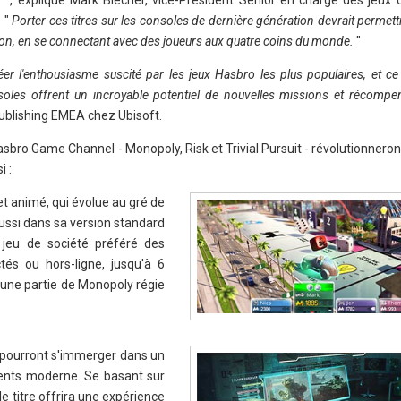
s
", explique Mark Blecher, vice-Président Senior en charge des jeux d
 "
Porter ces titres sur les consoles de dernière génération devrait permet
salon, en se connectant avec des joueurs aux quatre coins du monde.
"
er l'enthousiasme suscité par les jeux Hasbro les plus populaires, et ce
soles offrent un incroyable potentiel de nouvelles missions et récomp
ublishing EMEA chez Ubisoft.
sbro Game Channel - Monopoly, Risk et Trivial Pursuit - révolutionneron
i :
t animé, qui évolue au gré de
aussi dans sa version standard
 jeu de société préféré des
és ou hors-ligne, jusqu'à 6
s une partie de Monopoly régie
e pourront s'immerger dans un
ents moderne. Se basant sur
le titre offrira une expérience