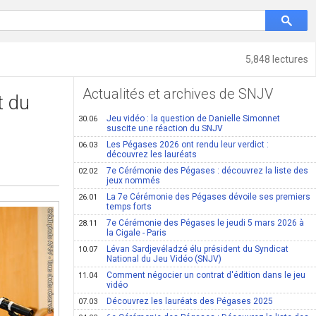
5,848 lectures
Actualités et archives de SNJV
t du
Jeu vidéo : la question de Danielle Simonnet
30.06
suscite une réaction du SNJV
Les Pégases 2026 ont rendu leur verdict :
06.03
découvrez les lauréats
7e Cérémonie des Pégases : découvrez la liste des
02.02
jeux nommés
La 7e Cérémonie des Pégases dévoile ses premiers
26.01
temps forts
7e Cérémonie des Pégases le jeudi 5 mars 2026 à
28.11
la Cigale - Paris
Lévan Sardjevéladzé élu président du Syndicat
10.07
National du Jeu Vidéo (SNJV)
Comment négocier un contrat d'édition dans le jeu
11.04
vidéo
Découvrez les lauréats des Pégases 2025
07.03