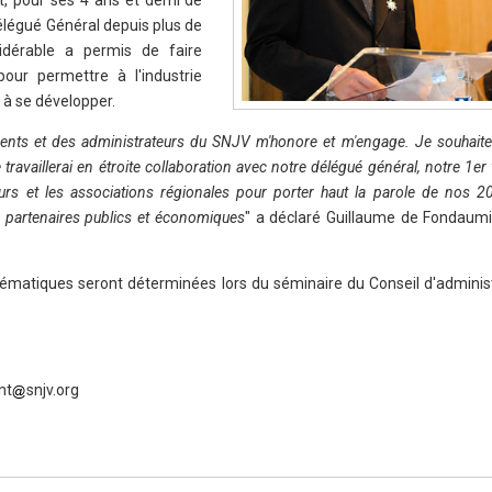
t, pour ses 4 ans et demi de
Délégué Général depuis plus de
idérable a permis de faire
our permettre à l'industrie
 à se développer.
nts et des administrateurs du SNJV m'honore et m'engage. Je souhaite 
travaillerai en étroite collaboration avec notre délégué général, notre 1er
urs et les associations régionales pour porter haut la parole de nos 2
partenaires publics et économiques
" a déclaré Guillaume de Fondaum
hématiques seront déterminées lors du séminaire du Conseil d'administ
nt
snjv.org