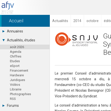
Accueil
Actualités
2014
octobre
édit
Annuaires
Gu
Toutes les sociétés (691)
Actualités, études
Sy
Studios (418)
août 2026
Editeurs (49)
Be
Agenda
Distributeurs (16)
Chiffres
Hard. / Accessoires (10)
Etudes
Middlewares (15)
eSport
Prestataires (99)
Financement
Assoc. / Syndicats (21)
Le premier Conseil d'administra
Hardware
Formations / Ecoles (46)
mercredi 15 octobre a élu, à 
Juridiques
Presse spécialisée (17)
Vidéos
Fondaumière (co-CEO du studio Qua
Librairie
Président et Nicolas Bensignor (CE
Photographies
Vice-Président du Syndicat.
RSS
Le conseil d'administration a tenu
Forums