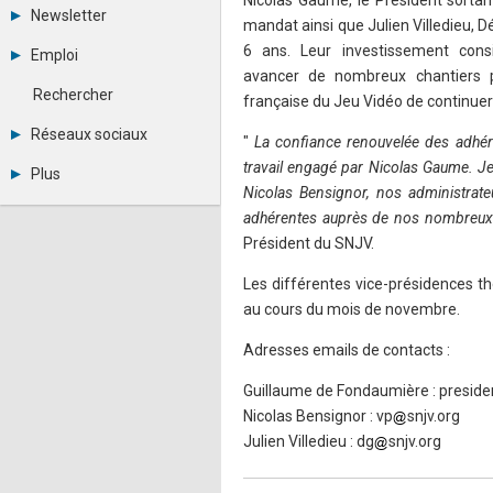
Nicolas Gaume, le Président sortan
Tous les forums
Newsletter
mandat ainsi que Julien Villedieu, 
Créer un compte
Archives
Se connecter
6 ans. Leur investissement cons
Emploi
Abonnement
Messages privés
avancer de nombreux chantiers p
Consulter les annonces
Contacter un modérateur
Rechercher
française du Jeu Vidéo de continuer
Déposer une annonce
Observatoire de l'emploi
Réseaux sociaux
"
La confiance renouvelée des adhére
Métiers et compétences
Twitter
travail engagé par Nicolas Gaume. Je 
Plus
Youtube
Nicolas Bensignor, nos administrate
Annonceurs
LinkedIn
adhérentes auprès de nos nombreux 
Statistiques
Facebook
Président du SNJV.
Plan du site
Instagram
Sitemap XML
Pinterest
Les différentes vice-présidences t
Ping Awards
A propos
au cours du mois de novembre.
Mentions légales
Adresses emails de contacts :
Guillaume de Fondaumière : preside
Nicolas Bensignor : vp
snjv.org
Julien Villedieu : dg
snjv.org