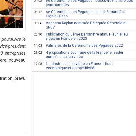
6e Cérémonie des Pégases : Découvrez la liste des
04.02
jeux nommés
6e Cérémonie des Pégases le jeudi 6 mars à la
06.12
Cigale - Paris
Vanessa Kaplan nommée Déléguée Générale du
06.06
SNJV
Publication du 8ème Baromètre annuel sur le jeu
25.10
vidéo en France en 2023
poursuivre le
Palmarès de la Cérémonie des Pégases 2022
 vice-président
14.03
4 propositions pour faire de la France le leader
00 entreprises
23.02
européen du jeu vidéo
ière, nouveau
L'industrie du jeu vidéo en France : tissu
17.08
économique et compétitivité
ration, prévu