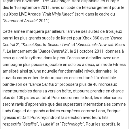
façon très novatrice. "
The Gunstringer
" sera disponible en Europe
dès le 16 septembre 2011, avec un code de téléchargement pour le
jeu Xbox LIVE Arcade "
Fruit Ninja Kinect
" (sorti dans le cadre du
"
Summer of Arcade
" 2011).
Cette année marquera par ailleurs l'arrivée des suites de trois jeux
parmi les plus grands succès de Kinect pour Xbox 360 avec "
Dance
Central 2
", "
Kinect Sports: Season Two
" et "
Kinectimals Now with Bears
!
". Le lancement de "
Dance Central 2
", le 21 octobre 2011, donnera à
ceux qui ont le rythme dans la peau l'occasion de briller avec une
campagne plus poussée, jouable en solo ou à deux, un mode Fitness
amélioré ainsi qu'une nouvelle fonctionnalité révolutionnaire : le
suivi du corps entier de deux joueurs en simultané. L'irrésistible
bande-son de "
Dance Central 2
" proposera plus de 40 morceaux
incontournables dans sa version boîte, et pourra prendre en charge
plus de 100 pistes au total. Pour couronner le tout, les mélomanes
seront ravis d'apprendre que des superstars internationales comme
Lady Gaga et de grands artistes européens comme Lena, Enrique
Iglesias et Daft Punk rejoindront la sélection avec leurs hits
respectifs "
Satellite
", "
I Like It
" et "
Technologic
". Pour les sportifs, le