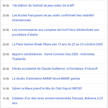
14e édition du festival de jeux video de la BPI
30.06
Les écoles françaises de jeu vidéo confirment leur visibilité
23.06
internationale
Les commissaires aux comptes de Don't Nod déclenchent une
23.06
procédure d'alerte
La Paris Games Week fêtera ses 15 ans du 22 au 25 octobre 2026
23.06
Appel à candidatures : Game Connect Sea 2026 - Indonésie,
23.06
Thaïlande
Décès accidentel de Claude Guillemot, cofondateur d'Ubisoft
20.06
Le studio d'animation MIAM! lance MIAM! games
16.06
Sylvie Le Maux prend la tête du Club Esport MEDEF
16.06
Créateur d'un des rares univers transmédia français, Ankama a 25
16.06
ans