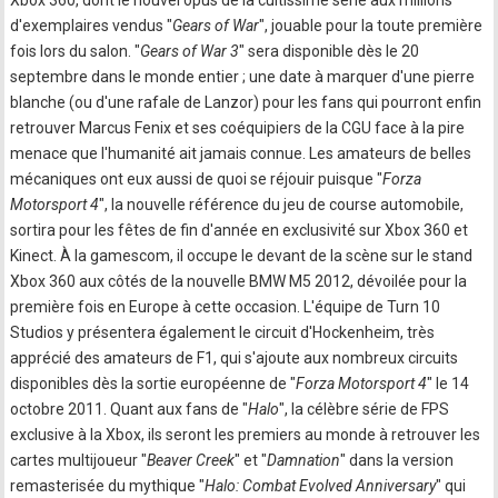
Xbox 360, dont le nouvel opus de la cultissime série aux millions
d'exemplaires vendus "
Gears of War
", jouable pour la toute première
fois lors du salon. "
Gears of War 3
" sera disponible dès le 20
septembre dans le monde entier ; une date à marquer d'une pierre
blanche (ou d'une rafale de Lanzor) pour les fans qui pourront enfin
retrouver Marcus Fenix et ses coéquipiers de la CGU face à la pire
menace que l'humanité ait jamais connue. Les amateurs de belles
mécaniques ont eux aussi de quoi se réjouir puisque "
Forza
Motorsport 4
", la nouvelle référence du jeu de course automobile,
sortira pour les fêtes de fin d'année en exclusivité sur Xbox 360 et
Kinect. À la gamescom, il occupe le devant de la scène sur le stand
Xbox 360 aux côtés de la nouvelle BMW M5 2012, dévoilée pour la
première fois en Europe à cette occasion. L'équipe de Turn 10
Studios y présentera également le circuit d'Hockenheim, très
apprécié des amateurs de F1, qui s'ajoute aux nombreux circuits
disponibles dès la sortie européenne de "
Forza Motorsport 4
" le 14
octobre 2011. Quant aux fans de "
Halo
", la célèbre série de FPS
exclusive à la Xbox, ils seront les premiers au monde à retrouver les
cartes multijoueur "
Beaver Creek
" et "
Damnation
" dans la version
remasterisée du mythique "
Halo: Combat Evolved Anniversary
" qui