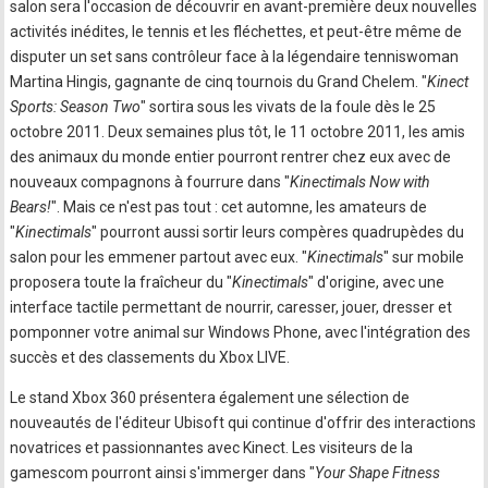
salon sera l'occasion de découvrir en avant-première deux nouvelles
activités inédites, le tennis et les fléchettes, et peut-être même de
disputer un set sans contrôleur face à la légendaire tenniswoman
Martina Hingis, gagnante de cinq tournois du Grand Chelem. "
Kinect
Sports: Season Two
" sortira sous les vivats de la foule dès le 25
octobre 2011. Deux semaines plus tôt, le 11 octobre 2011, les amis
des animaux du monde entier pourront rentrer chez eux avec de
nouveaux compagnons à fourrure dans "
Kinectimals Now with
Bears!
". Mais ce n'est pas tout : cet automne, les amateurs de
"
Kinectimals
" pourront aussi sortir leurs compères quadrupèdes du
salon pour les emmener partout avec eux. "
Kinectimals
" sur mobile
proposera toute la fraîcheur du "
Kinectimals
" d'origine, avec une
interface tactile permettant de nourrir, caresser, jouer, dresser et
pomponner votre animal sur Windows Phone, avec l'intégration des
succès et des classements du Xbox LIVE.
Le stand Xbox 360 présentera également une sélection de
nouveautés de l'éditeur Ubisoft qui continue d'offrir des interactions
novatrices et passionnantes avec Kinect. Les visiteurs de la
gamescom pourront ainsi s'immerger dans "
Your Shape Fitness