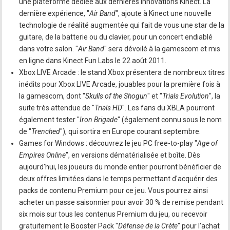
une plateforme dédiée aux dernières innovations Kinect. La
dernière expérience, "
Air Band
", ajoute à Kinect une nouvelle
technologie de réalité augmentée qui fait de vous une star de la
guitare, de la batterie ou du clavier, pour un concert endiablé
dans votre salon. "
Air Band
" sera dévoilé à la gamescom et mis
en ligne dans Kinect Fun Labs le 22 août 2011.
Xbox LIVE Arcade : le stand Xbox présentera de nombreux titres
inédits pour Xbox LIVE Arcade, jouables pour la première fois à
la gamescom, dont "
Skulls of the Shogun
" et "
Trials Evolution
", la
suite très attendue de "
Trials HD
". Les fans du XBLA pourront
également tester "
Iron Brigade
" (également connu sous le nom
de "
Trenched
"), qui sortira en Europe courant septembre.
Games for Windows : découvrez le jeu PC free-to-play "
Age of
Empires Online
", en versions dématérialisée et boîte. Dès
aujourd'hui, les joueurs du monde entier pourront bénéficier de
deux offres limitées dans le temps permettant d'acquérir des
packs de contenu Premium pour ce jeu. Vous pourrez ainsi
acheter un passe saisonnier pour avoir 30 % de remise pendant
six mois sur tous les contenus Premium du jeu, ou recevoir
gratuitement le Booster Pack "
Défense de la Crète
" pour l'achat