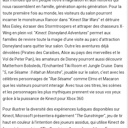
aux mondes qui ont peuplé notre imagination et aux histoires qui
nous rassemblent en famille, génération après génération. Pour la
toute première fois au monde, les visiteurs du salon pourront
incarner le monstrueux Rancor dans "
Kinect Star Wars
" et détruire
Mos Eisley, écraser des Stormtroopers et attraper des chasseurs X-
Wing en plein vol. "
Kinect: Disneyland Adventures
" permet aux
familles de revivre toute la magie d'une visite au parc d'attraction
Disneyland sans quitter leur salon. Outre les aventures déjà
dévoilées (Pirates des Caraïbes, Alice au pays des merveilles et le
Vol de Peter Pan), les amateurs de Disney pourront aussi découvrir
Matterhorn Bobsleds, l'Enchanted Tiki Room et Jungle Cruise. Dans
"
5, rue Sésame : Il était un Monstre
", jouable sur le salon, c'est avec les
célèbres personnages de "
Rue Sésame
" comme Elmo et Macaron
que les visiteurs pourront interagir. Avec tous ces titres, les scènes
et les personnages les plus mythiques prennent vie sous vos yeux
grâce à la puissance de Kinect pour Xbox 360.
Pour illustrer la diversité des expériences ludiques disponibles sur
Kinect, Microsoft présentera également "
The Gunstringer
", jeu de tir
haut en couleur à l'intention des joueurs assidus, qui utilise Kinect de