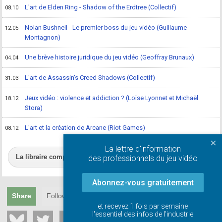
L'art de Elden Ring - Shadow of the Erdtree (Collectif)
08.10
Nolan Bushnell - Le premier boss du jeu vidéo (Guillaume
12.05
Montagnon)
Une brève histoire juridique du jeu vidéo (Geoffray Brunaux)
04.04
L'art de Assassin's Creed Shadows (Collectif)
31.03
Jeux vidéo : violence et addiction ? (Loïse Lyonnet et Michaël
18.12
Stora)
L'art et la création de Arcane (Riot Games)
08.12
×
La lettre d'information
La libraire complète
des professionnels du jeu vidéo
Abonnez-vous gratuitement
Share
Follow
et recevez 1 fois par semaine
l'essentiel des infos de l'industrie