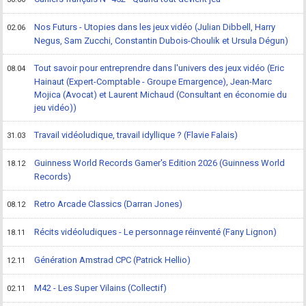
Nos Futurs - Utopies dans les jeux vidéo (Julian Dibbell, Harry
02.06
Negus, Sam Zucchi, Constantin Dubois-Choulik et Ursula Dégun)
Tout savoir pour entreprendre dans l'univers des jeux vidéo (Eric
08.04
Hainaut (Expert-Comptable - Groupe Emargence), Jean-Marc
Mojica (Avocat) et Laurent Michaud (Consultant en économie du
jeu vidéo))
Travail vidéoludique, travail idyllique ? (Flavie Falais)
31.03
Guinness World Records Gamer's Edition 2026 (Guinness World
18.12
Records)
Retro Arcade Classics (Darran Jones)
08.12
Récits vidéoludiques - Le personnage réinventé (Fany Lignon)
18.11
Génération Amstrad CPC (Patrick Hellio)
12.11
M42 - Les Super Vilains (Collectif)
02.11