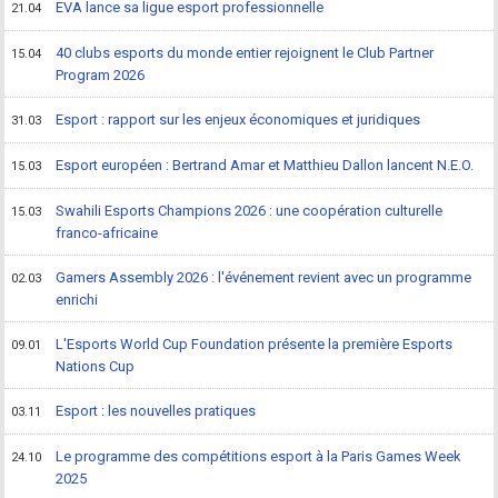
EVA lance sa ligue esport professionnelle
21.04
40 clubs esports du monde entier rejoignent le Club Partner
15.04
Program 2026
Esport : rapport sur les enjeux économiques et juridiques
31.03
Esport européen : Bertrand Amar et Matthieu Dallon lancent N.E.O.
15.03
Swahili Esports Champions 2026 : une coopération culturelle
15.03
franco-africaine
Gamers Assembly 2026 : l'événement revient avec un programme
02.03
enrichi
L'Esports World Cup Foundation présente la première Esports
09.01
Nations Cup
Esport : les nouvelles pratiques
03.11
Le programme des compétitions esport à la Paris Games Week
24.10
2025