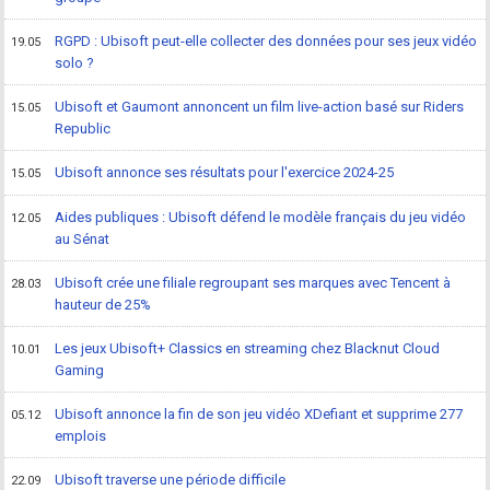
RGPD : Ubisoft peut-elle collecter des données pour ses jeux vidéo
19.05
solo ?
Ubisoft et Gaumont annoncent un film live-action basé sur Riders
15.05
Republic
Ubisoft annonce ses résultats pour l'exercice 2024-25
15.05
Aides publiques : Ubisoft défend le modèle français du jeu vidéo
12.05
au Sénat
Ubisoft crée une filiale regroupant ses marques avec Tencent à
28.03
hauteur de 25%
Les jeux Ubisoft+ Classics en streaming chez Blacknut Cloud
10.01
Gaming
Ubisoft annonce la fin de son jeu vidéo XDefiant et supprime 277
05.12
emplois
Ubisoft traverse une période difficile
22.09