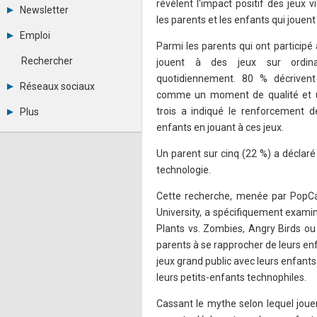
révèlent l'impact positif des jeux v
Tous les forums
Newsletter
Créer un compte
les parents et les enfants qui jouen
Archives
Se connecter
Emploi
Abonnement
Messages privés
Parmi les parents qui ont participé 
Consulter les annonces
Contacter un modérateur
Rechercher
jouent à des jeux sur ordina
Déposer une annonce
quotidiennement. 80 % décrivent
Observatoire de l'emploi
Réseaux sociaux
comme un moment de qualité et u
Métiers et compétences
Twitter
trois a indiqué le renforcement d
Plus
Youtube
enfants en jouant à ces jeux.
Annonceurs
LinkedIn
Statistiques
Facebook
Un parent sur cinq (22 %) a déclaré
Plan du site
Instagram
technologie.
Sitemap XML
Pinterest
Ping Awards
Cette recherche, menée par PopC
A propos
Mentions légales
University, a spécifiquement examin
Plants vs. Zombies, Angry Birds ou 
parents à se rapprocher de leurs enf
jeux grand public avec leurs enfan
leurs petits-enfants technophiles.
Cassant le mythe selon lequel jouer