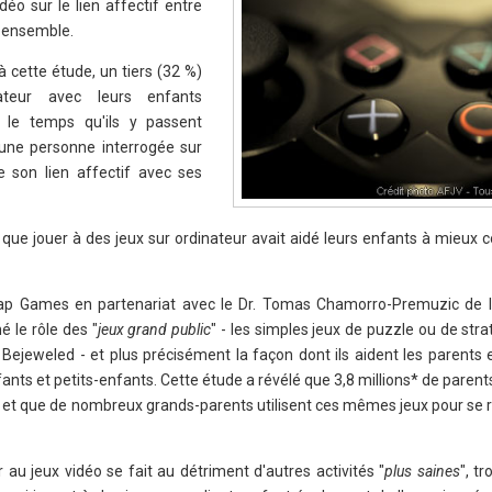
idéo sur le lien affectif entre
t ensemble.
à cette étude, un tiers (32 %)
teur avec leurs enfants
 le temps qu'ils y passent
ne personne interrogée sur
e son lien affectif avec ses
 que jouer à des jeux sur ordinateur avait aidé leurs enfants à mieux
ap Games en partenariat avec le Dr. Tomas Chamorro-Premuzic de l
é le rôle des "
jeux grand public
" - les simples jeux de puzzle ou de stra
Bejeweled - et plus précisément la façon dont ils aident les parents 
ants et petits-enfants. Cette étude a révélé que 3,8 millions* de parent
ts et que de nombreux grands-parents utilisent ces mêmes jeux pour se 
 au jeux vidéo se fait au détriment d'autres activités "
plus saines
", t