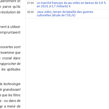
gulièrement et
Le marché français du jeu vidéo en baisse de 5,8 %
27.03
 parce qu'ils
en 2024, à 5,7 milliards €
 résolution de
Jeux vidéo, terrain de bataille des guerres
20.02
culturelles (étude de l'OEJV)
ent à utiliser
 empruntaient
ouvertes sont
n'examiner que
e crucial dans
e rapprocher de
 les aptitudes
la technologie
le grandissant
 que les films
ls - ou dans de
Cap a mené de