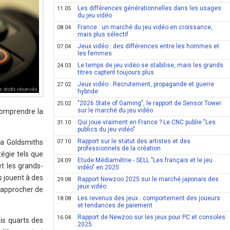
Les différences générationnelles dans les usages
11.05
du jeu vidéo
France : un marché du jeu vidéo en croissance,
08.04
mais plus sélectif
Jeux vidéo : des différences entre les hommes et
07.04
les femmes
Le temps de jeu vidéo se stabilise, mais les grands
24.03
titres captent toujours plus
Jeux vidéo : Recrutement, propagande et guerre
27.02
hybride
"2026 State of Gaming", le rapport de Sensor Tower
25.02
sur le marché du jeu vidéo
 comprendre la
Qui joue vraiment en France ? Le CNC publie "Les
31.10
publics du jeu vidéo"
Rapport sur le statut des artistes et des
a Goldsmiths
07.10
professionnels de la création
tégie tels que
Etude Médiamétrie - SELL "Les français et le jeu
24.09
et les grands-
vidéo" en 2025
s jouent à des
Rapport Newzoo 2025 sur le marché japonais des
29.08
jeux vidéo
rapprocher de
Les revenus des jeux : comportement des joueurs
18.08
et tendances de paiement
Rapport de Newzoo sur les jeux pour PC et consoles
16.04
rois quarts des
2025