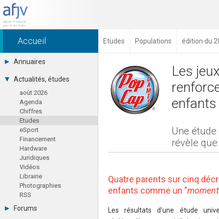
Accueil
Etudes
Populations
édition du 
Annuaires
Les jeux
Toutes les sociétés (691)
Actualités, études
renforce
Studios (418)
août 2026
Editeurs (49)
enfants
Agenda
Distributeurs (16)
Chiffres
Hard. / Accessoires (10)
Etudes
Middlewares (15)
Une étude 
eSport
Prestataires (99)
Financement
Assoc. / Syndicats (21)
révèle que 
Hardware
Formations / Ecoles (46)
Juridiques
Presse spécialisée (17)
Vidéos
Librairie
Quatre parents sur cinq décr
Photographies
enfants comme un "
moment 
RSS
Forums
Les résultats d'une étude univer