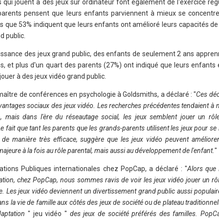
 qui jouent à des jeux sur ordinateur font également de l'exercice ré
arents pensent que leurs enfants parviennent à mieux se concentrer
dis que 53% indiquent que leurs enfants ont amélioré leurs capacités de
d public.
issance des jeux grand public, des enfants de seulement 2 ans apprenn
s, et plus d'un quart des parents (27%) ont indiqué que leurs enfants
jouer à des jeux vidéo grand public.
ître de conférences en psychologie à Goldsmiths, a déclaré : "
Ces déc
avantages sociaux des jeux vidéo. Les recherches précédentes tendaient à 
o, mais dans l'ère du réseautage social, les jeux semblent jouer un rôl
Le fait que tant les parents que les grands-parents utilisent les jeux pour s
ce de manière très efficace, suggère que les jeux vidéo peuvent améliorer
majeure à la fois au rôle parental, mais aussi au développement de l'enfant.
"
lations Publiques internationales chez PopCap, a déclaré : "
Alors que 
isation, chez PopCap, nous sommes ravis de voir les jeux vidéo jouer un rô
e. Les jeux vidéo deviennent un divertissement grand public aussi populaire
ans la vie de famille aux côtés des jeux de société ou de plateau traditionne
daptation
" jeu vidéo "
des jeux de société préférés des familles. Pop