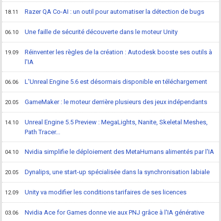
Razer QA Co-AI : un outil pour automatiser la détection de bugs
18.11
Une faille de sécurité découverte dans le moteur Unity
06.10
Réinventer les règles de la création : Autodesk booste ses outils à
19.09
l'IA
L'Unreal Engine 5.6 est désormais disponible en téléchargement
06.06
GameMaker : le moteur derrière plusieurs des jeux indépendants
20.05
Unreal Engine 5.5 Preview : MegaLights, Nanite, Skeletal Meshes,
14.10
Path Tracer...
Nvidia simplifie le déploiement des MetaHumans alimentés par l'IA
04.10
Dynalips, une start-up spécialisée dans la synchronisation labiale
20.05
Unity va modifier les conditions tarifaires de ses licences
12.09
Nvidia Ace for Games donne vie aux PNJ grâce à l'IA générative
03.06