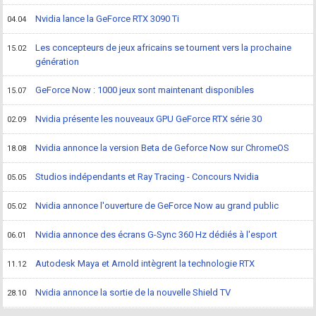
Nvidia lance la GeForce RTX 3090 Ti
04.04
Les concepteurs de jeux africains se tournent vers la prochaine
15.02
génération
GeForce Now : 1000 jeux sont maintenant disponibles
15.07
Nvidia présente les nouveaux GPU GeForce RTX série 30
02.09
Nvidia annonce la version Beta de Geforce Now sur ChromeOS
18.08
Studios indépendants et Ray Tracing - Concours Nvidia
05.05
Nvidia annonce l'ouverture de GeForce Now au grand public
05.02
Nvidia annonce des écrans G-Sync 360 Hz dédiés à l'esport
06.01
Autodesk Maya et Arnold intègrent la technologie RTX
11.12
Nvidia annonce la sortie de la nouvelle Shield TV
28.10