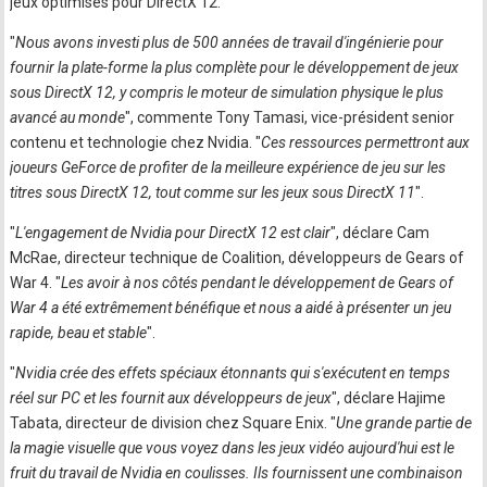
jeux optimisés pour DirectX 12.
"
Nous avons investi plus de 500 années de travail d'ingénierie pour
fournir la plate-forme la plus complète pour le développement de jeux
sous DirectX 12, y compris le moteur de simulation physique le plus
avancé au monde
", commente Tony Tamasi, vice-président senior
contenu et technologie chez Nvidia. "
Ces ressources permettront aux
joueurs GeForce de profiter de la meilleure expérience de jeu sur les
titres sous DirectX 12, tout comme sur les jeux sous DirectX 11
".
"
L'engagement de Nvidia pour DirectX 12 est clair
", déclare Cam
McRae, directeur technique de Coalition, développeurs de Gears of
War 4. "
Les avoir à nos côtés pendant le développement de Gears of
War 4 a été extrêmement bénéfique et nous a aidé à présenter un jeu
rapide, beau et stable
".
"
Nvidia crée des effets spéciaux étonnants qui s'exécutent en temps
réel sur PC et les fournit aux développeurs de jeux
", déclare Hajime
Tabata, directeur de division chez Square Enix. "
Une grande partie de
la magie visuelle que vous voyez dans les jeux vidéo aujourd'hui est le
fruit du travail de Nvidia en coulisses. Ils fournissent une combinaison