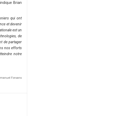
 indique Brian
nniers qui ont
nce et devenir
ationale est un
hnologies, de
nt de partager
ns nos efforts
tteindre notre
Emmanuel Forsans