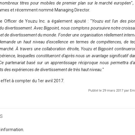
nombreux titres pour mobiles de premier plan sur le marché européen
",
 Games et récemment nommé Managing Director.
ve Officer de Youzu Inc. a également ajouté : "
Youzu est l'un des pio
ur du divertissement. Avec Bigpoint, nous comptons poursuivre notre croissa
et et de divertissement du monde. Fonder une organisation réellement intern
 demande un haut niveau d'excellence en termes de compétences, de tec
rché. À travers une collaboration étroite, Youzu et Bigpoint continuero
périence, lesquelles constitueront d'après nous un avantage significatif da
 Ce partenariat basé sur un apprentissage réciproque nous permettra d'a
nts des expériences de divertissement de très haut niveau.
"
effet à compter du 1er avril 2017.
Publié le 29 mars 2017 par 
s
 information.