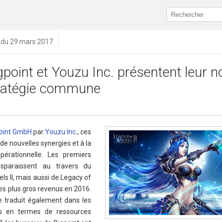
n du 29 mars 2017
gpoint et Youzu Inc. présentent leur n
ratégie commune
oint GmbH
par
Youzu Inc
., ces
de nouvelles synergies et à la
pérationnelle. Les premiers
nsparaissent au travers du
s II, mais aussi de Legacy of
les plus gros revenus en 2016.
e traduit également dans les
és en termes de ressources