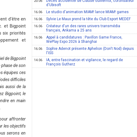
Décès accidentel de Claude Guillemot, cofondateur
20.06
d'Ubisoft
Le studio d'animation MIAM! lance MIAM! games
16.06
vent d'être en
Sylvie Le Maux prend la tête du Club Esport MEDEF
16.06
. et Bigpoint
Créateur d'un des rares univers transmédia
16.06
français, Ankama a 25 ans
six priorités
Appel à candidatures : Pavillon Game France,
16.06
loppement et
WePlay Expo 2026 à Shanghai
Sophie Adenot présente Aphelion (Don't Nod) depuis
16.06
l'ISS
iel de Bigpoint
IA, entre fascination et vigilance, le regard de
14.06
François Gutherz
e phase de son
os équipes ces
odes difficiles
is aussi de la
z Bigpoint, le
rendre en main
.
pour affronter
 les objectifs
ous serons en