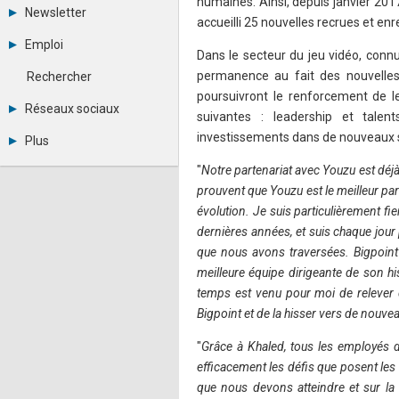
humaines. Ainsi, depuis janvier 201
Tous les forums
Newsletter
Créer un compte
accueilli 25 nouvelles recrues et en
Archives
Se connecter
Emploi
Abonnement
Dans le secteur du jeu vidéo, connu
Messages privés
Consulter les annonces
Contacter un modérateur
permanence au fait des nouvelles
Rechercher
Déposer une annonce
poursuivront le renforcement de le
Observatoire de l'emploi
Réseaux sociaux
suivantes : leadership et talen
Métiers et compétences
Twitter
investissements dans de nouveaux s
Plus
Youtube
Annonceurs
LinkedIn
"
Notre partenariat avec Youzu est déjà 
Statistiques
Facebook
prouvent que Youzu est le meilleur pa
Plan du site
Instagram
évolution. Je suis particulièrement f
Sitemap XML
Pinterest
dernières années, et suis chaque jour p
Ping Awards
A propos
que nous avons traversées. Bigpoint
Mentions légales
meilleure équipe dirigeante de son hi
temps est venu pour moi de relever 
Bigpoint et de la hisser vers de nou
"
Grâce à Khaled, tous les employés d
efficacement les défis que posent les
que nous devons atteindre et sur l