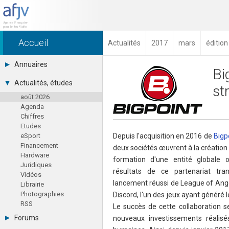
Accueil
Actualités
2017
mars
éditio
Annuaires
Bi
Toutes les sociétés (691)
Actualités, études
st
Studios (418)
août 2026
Editeurs (49)
Agenda
Distributeurs (16)
Chiffres
Hard. / Accessoires (10)
Etudes
Middlewares (15)
eSport
Depuis l'acquisition en 2016 de
Bigp
Prestataires (99)
Financement
Assoc. / Syndicats (21)
deux sociétés œuvrent à la création 
Hardware
Formations / Ecoles (46)
formation d'une entité globale o
Juridiques
Presse spécialisée (17)
résultats de ce partenariat tra
Vidéos
lancement réussi de League of Angel
Librairie
Photographies
Discord, l'un des jeux ayant généré 
RSS
Le succès de cette collaboration s
Forums
nouveaux investissements réalis