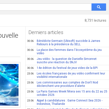
8,731 lectures
Derniers articles
ouvelle
Bénédicte Germain (Ubisoft) succède à James
30.06
Rebours à la présidence du SELL
La place des femmes dans l'écosystème du jeu
30.06
vidéo
Jeu vidéo : la question de Danielle Simonnet
30.06
suscite une réaction du SNJV
14e édition du festival de jeux video de la BPI
30.06
Les écoles françaises de jeu vidéo confirment leur
23.06
visibilité internationale
Les commissaires aux comptes de Don't Nod
23.06
déclenchent une procédure d'alerte
La Paris Games Week fêtera ses 15 ans du 22 au 25
23.06
octobre 2026
Appel à candidatures : Game Connect Sea 2026 -
23.06
Indonésie, Thaïlande