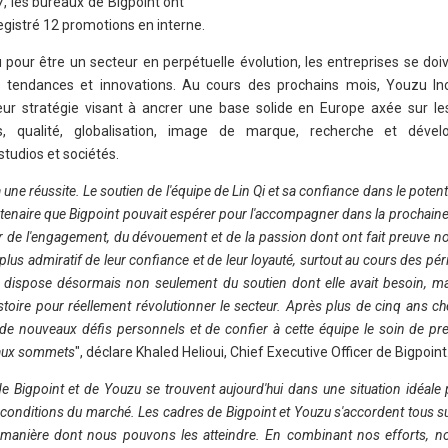
7, les bureaux de Bigpoint ont
registré 12 promotions en interne.
 pour être un secteur en perpétuelle évolution, les entreprises se doi
 tendances et innovations. Au cours des prochains mois, Youzu Inc
ur stratégie visant à ancrer une base solide en Europe axée sur les 
ts, qualité, globalisation, image de marque, recherche et déve
tudios et sociétés.
une réussite. Le soutien de l'équipe de Lin Qi et sa confiance dans le potent
rtenaire que Bigpoint pouvait espérer pour l'accompagner dans la prochain
ier de l'engagement, du dévouement et de la passion dont ont fait preuve n
lus admiratif de leur confiance et de leur loyauté, surtout au cours des péri
 dispose désormais non seulement du soutien dont elle avait besoin, ma
stoire pour réellement révolutionner le secteur. Après plus de cinq ans che
de nouveaux défis personnels et de confier à cette équipe le soin de p
veaux sommets
", déclare Khaled Helioui, Chief Executive Officer de Bigpoint
e Bigpoint et de Youzu se trouvent aujourd'hui dans une situation idéale 
 conditions du marché. Les cadres de Bigpoint et Youzu s'accordent tous sur
a manière dont nous pouvons les atteindre. En combinant nos efforts, n