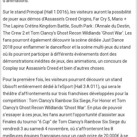
d'animations.
Sur le stand Principal (Hall 1 D016), les visiteurs auront la possibilité
de jouer aux démos d'Assassin's Creed Origins, Far Cry 5, Mario +
The Lapins Crétins Kingdom Battle, South Park : l'Annale du Destin,
The Crew 2 et Tom Clancy's Ghost Recon Wildlands 'Ghost War'. Les
fans pourront également découvrir la scène dédiée Just Dance
2018 pour enflammer le dancefloor et la scène multi-jeux du stand
où ils pourront participer à différents événements dont des
démonstrations inédites de jeux, des animations, un concours de
Cosplay sur Assassin's Creed et bien d'autres choses.
Pour la première fois, les visiteurs pourront découvrir un stand
Ubisoft entièrement dédié à l'eSport (Hall 3 A 011), qui sera le
théâtre d'affrontements sur trois franchises développées pour la
compétition : Tom Clancy's Rainbow Six Siege, For Honor et Tom
Clancy's Ghost Recon Wildlands 'Ghost War'. En plus de pouvoir
s'essayer à ces jeux, les fans auront l'opportunité d'assister aux
Finales du tournoi "
6 Cup
" de Tom Clancy's Rainbow Six Siege du
vendredi 3 au samedi 4 novembre, où s'affronteront les 8
meilleures équipes françaises pour un cash prize de 20 000€ à se