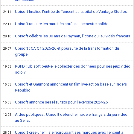
Ubisoft finalise l'entrée de Tencent au capital de Vantage Studios
24.11
Ubisoft rassure les marchés après un semestre solide
22.11
Ubisoft célèbre les 30 ans de Rayman, l'icône du jeu vidéo français
29.10
Ubisoft : CA Q1 2025-26 et poursuite de la transformation du
29.07
groupe
RGPD : Ubisoft peut-elle collecter des données pour ses jeux vidéo
19.05
solo ?
Ubisoft et Gaumont annoncent un film live-action basé sur Riders
15.05
Republic
Ubisoft annonce ses résultats pour l'exercice 2024-25
15.05
Aides publiques : Ubisoft défend le modèle français du jeu vidéo
12.05
au Sénat
Ubisoft crée une filiale regroupant ses marques avec Tencent à
28.03