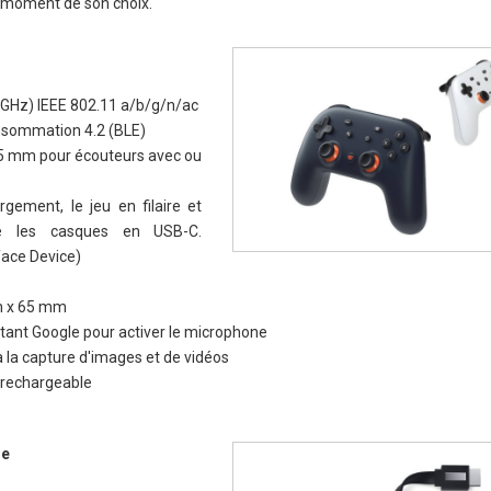
u moment de son choix.
5 GHz) IEEE 802.11 a/b/g/n/ac
onsommation 4.2 (BLE)
3,5 mm pour écouteurs avec ou
gement, le jeu en filaire et
que les casques en USB-C.
face Device)
m x 65 mm
stant Google pour activer le microphone
 la capture d'images et de vidéos
e rechargeable
ue