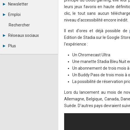
principe du cloud gaming, elle leur
Tous les forums
Newsletter
leurs jeux favoris en haute définit
Créer un compte
Archives
Se connecter
clic, le tout sans aucun télécharg
Emploi
Abonnement
Messages privés
niveau d'accessibilité encore inédit.
Consulter les annonces
Contacter un modérateur
Rechercher
Déposer une annonce
Il est d'ores et déjà possible de
Observatoire de l'emploi
Réseaux sociaux
Edition de Stadia sur le Google Stor
Métiers et compétences
Twitter
l'expérience :
Plus
Youtube
Annonceurs
LinkedIn
Un Chromecast Ultra
Statistiques
Facebook
Une manette Stadia Bleu Nuit en
Plan du site
Instagram
Un abonnement de trois mois à 
Sitemap XML
Pinterest
Un Buddy Pass de trois mois à o
Ping Awards
A propos
La possibilité de réservation pr
Mentions légales
Lors du lancement au mois de nove
Allemagne, Belgique, Canada, Danem
Suède. D'autres pays devraient suiv