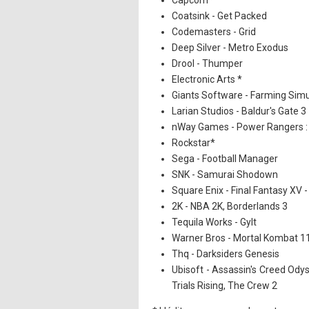
Capcom*
Coatsink - Get Packed
Codemasters - Grid
Deep Silver - Metro Exodus
Drool - Thumper
Electronic Arts *
Giants Software - Farming Simu
Larian Studios - Baldur's Gate 3
nWay Games - Power Rangers : B
Rockstar*
Sega - Football Manager
SNK - Samurai Shodown
Square Enix - Final Fantasy XV 
2K - NBA 2K, Borderlands 3
Tequila Works - Gylt
Warner Bros - Mortal Kombat 1
Thq - Darksiders Genesis
Ubisoft - Assassin's Creed Ody
Trials Rising, The Crew 2