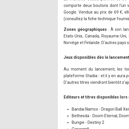
comporte deux boutons dont l'un vo
Google. Vendue au prix de 69 €, el
(consultez la fiche technique fourni
Zones géographiques
: À son lan
Etats-Unis, Canada, Royaume-Uni, I
Norvège et Finlande. D'autres pays 
Jeux disponibles dès le lancemen
Au moment du lancement, les tout 
plateforme Stadia - et il y en aura 
D'autres titres viendront bientôt s'ajo
Editeurs et titres disponibles lors
Bandai Namco - Dragon Ball Xe
Bethesda - Doom Eternal, Doom 
Bungie - Destiny 2