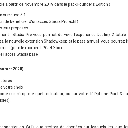
ible à partir de Novembre 2019 dans le pack Founder's Edition )
n surround 5.1
ion de bénéficier d'un accès Stadia Pro actif)
es jeux proposés
ent : Stadia Pro vous permet de vivre l'expérience Destiny 2 totale :
es, la nouvelle extension Shadowkeep et le pass annuel. Vous pourrez 
formes (pour le moment, PC et Xbox).
e l'accès Stadia base
courant 2020)
 stéréo
e votre choix
me sur n'importe quel ordinateur, ou sur votre téléphone Pixel 3 ou
bles).
nnecter en Wi-Fi aux centres de données sur lesquels les jeux tou