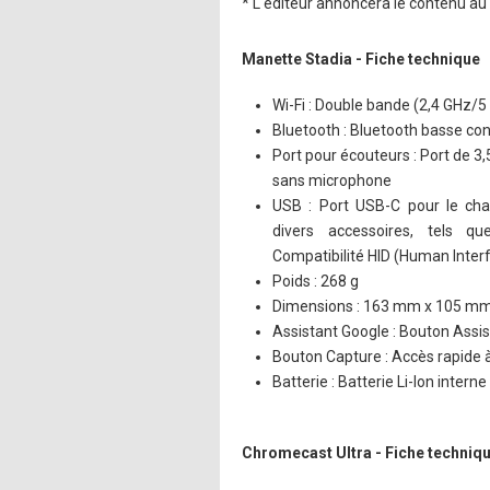
* L'éditeur annoncera le contenu a
Manette Stadia - Fiche technique
Wi-Fi : Double bande (2,4 GHz/
Bluetooth : Bluetooth basse c
Port pour écouteurs : Port de 
sans microphone
USB : Port USB-C pour le char
divers accessoires, tels 
Compatibilité HID (Human Inter
Poids : 268 g
Dimensions : 163 mm x 105 m
Assistant Google : Bouton Assi
Bouton Capture : Accès rapide à
Batterie : Batterie Li-Ion intern
Chromecast Ultra - Fiche techniq