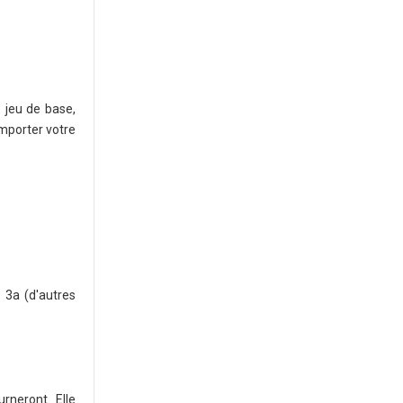
 jeu de base,
importer votre
 3a (d'autres
rneront. Elle