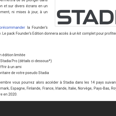
 permettra de se plonger dans
ion et sur divers écrans en un
ement, ni mises à jour, à un
précommander
la Founder's
e. Le pack Founder's Edition donnera accès à un kit complet pour profit
 édition limitée
Stadia Pro (détails ci-dessous*)
ffrir à un ami
ioritaire de votre pseudo Stadia
mbre vous pourrez alors accéder à Stadia dans les 14 pays suivant
ark, Espagne, Finlande, France, Irlande, Italie, Norvège, Pays-Bas, R
re en 2020.