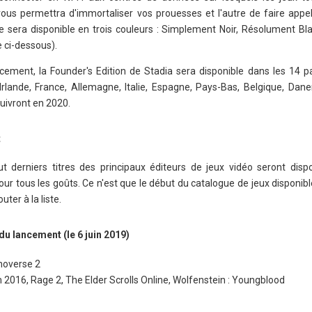
us permettra d'immortaliser vos prouesses et l'autre de faire appel 
le sera disponible en trois couleurs : Simplement Noir, Résolument Bl
e ci-dessous).
cement, la Founder's Edition de Stadia sera disponible dans les 14 pa
rlande, France, Allemagne, Italie, Espagne, Pays-Bas, Belgique, Dan
suivront en 2020.
t
derniers titres des principaux éditeurs de jeux vidéo seront dispo
pour tous les goûts. Ce n'est que le début du catalogue de jeux disponibl
uter à la liste.
 du lancement (le 6 juin 2019)
noverse 2
2016, Rage 2, The Elder Scrolls Online, Wolfenstein : Youngblood