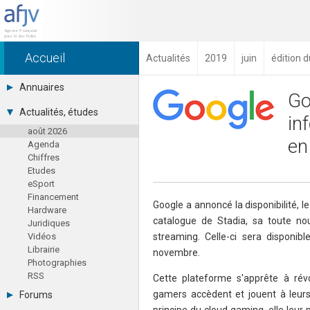
Accueil
Actualités
2019
juin
édition d
Annuaires
Go
Toutes les sociétés (691)
Actualités, études
in
Studios (418)
août 2026
Editeurs (49)
en
Agenda
Distributeurs (16)
Chiffres
Hard. / Accessoires (10)
Etudes
Middlewares (15)
eSport
Prestataires (99)
Financement
Assoc. / Syndicats (21)
Google a annoncé la disponibilité, l
Hardware
Formations / Ecoles (46)
catalogue de Stadia, sa toute no
Juridiques
Presse spécialisée (17)
Vidéos
streaming. Celle-ci sera disponib
Librairie
novembre.
Photographies
RSS
Cette plateforme s'apprête à révo
gamers accèdent et jouent à leurs
Forums