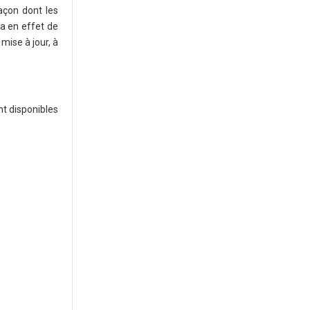
açon dont les
ra en effet de
mise à jour, à
nt disponibles