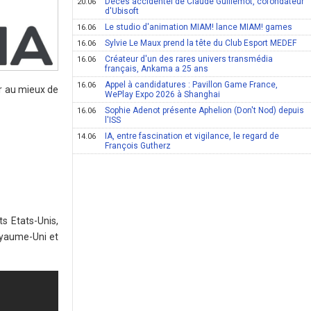
Décès accidentel de Claude Guillemot, cofondateur
20.06
d'Ubisoft
Le studio d'animation MIAM! lance MIAM! games
16.06
Sylvie Le Maux prend la tête du Club Esport MEDEF
16.06
Créateur d'un des rares univers transmédia
16.06
français, Ankama a 25 ans
Appel à candidatures : Pavillon Game France,
16.06
er au mieux de
WePlay Expo 2026 à Shanghai
Sophie Adenot présente Aphelion (Don't Nod) depuis
16.06
l'ISS
IA, entre fascination et vigilance, le regard de
14.06
François Gutherz
s Etats-Unis,
oyaume-Uni et