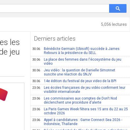
5,056 lectures
Derniers articles
es les
Bénédicte Germain (Ubisoft) succède à James
de jeu
30.06
Rebours à la présidence du SELL
La place des femmes dans l'écosystème du jeu
30.06
vidéo
Jeu vidéo : la question de Danielle Simonnet
30.06
suscite une réaction du SNJV
14e édition du festival de jeux video de la BPI
30.06
Les écoles françaises de jeu vidéo confirment leur
23.06
visibilité internationale
Les commissaires aux comptes de Don't Nod
23.06
déclenchent une procédure d'alerte
La Paris Games Week fêtera ses 15 ans du 22 au 25
23.06
octobre 2026
Appel à candidatures : Game Connect Sea 2026 -
23.06
Indonésie, Thaïlande