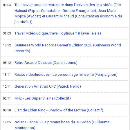
Tout savoir pour entreprendre dans l'univers des jeux vidéo (Eric
08.04
Hainaut (Expert-Comptable - Groupe Emargence), Jean-Marc
Mojica (Avocat) et Laurent Michaud (Consultant en économie du
jeu vidéo))
Travail vidéoludique, travail idyllique ? (Flavie Falais)
31.03
Guinness World Records Gamer's Edition 2026 (Guinness World
18.12
Records)
Retro Arcade Classics (Darran Jones)
08.12
Récits vidéoludiques - Le personnage réinventé (Fany Lignon)
18.11
Génération Amstrad CPC (Patrick Hellio)
12.11
M42 - Les Super Vilains (Collectif)
02.11
L'art de Elden Ring - Shadow of the Erdtree (Collectif)
08.10
Nolan Bushnell - Le premier boss du jeu vidéo (Guillaume
12.05
Montagnon)