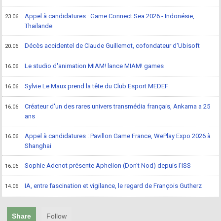
Appel à candidatures : Game Connect Sea 2026 - Indonésie,
23.06
Thaïlande
Décès accidentel de Claude Guillemot, cofondateur d'Ubisoft
20.06
Le studio d'animation MIAM! lance MIAM! games
16.06
Sylvie Le Maux prend la tête du Club Esport MEDEF
16.06
Créateur d'un des rares univers transmédia français, Ankama a 25
16.06
ans
Appel à candidatures : Pavillon Game France, WePlay Expo 2026 à
16.06
Shanghai
Sophie Adenot présente Aphelion (Don't Nod) depuis l'ISS
16.06
IA, entre fascination et vigilance, le regard de François Gutherz
14.06
Share
Follow