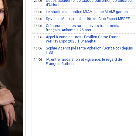
Décès accidentel de Claude Guillemot, cofondateur
20.06
d'Ubisoft
Le studio d'animation MIAM! lance MIAM! games
16.06
Sylvie Le Maux prend la tête du Club Esport MEDEF
16.06
Créateur d'un des rares univers transmédia
16.06
français, Ankama a 25 ans
Appel à candidatures : Pavillon Game France,
16.06
WePlay Expo 2026 à Shanghai
Sophie Adenot présente Aphelion (Don't Nod) depuis
16.06
l'ISS
IA, entre fascination et vigilance, le regard de
14.06
François Gutherz