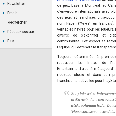
Tous les forums
Newsletter
de jeux basé à Montréal, au Cana
Créer un compte
Archives
Se connecter
d'envergure internationale avec plu
Emploi
Abonnement
Messages privés
des jeux et franchises ultra-popu
Consulter les annonces
Contacter un modérateur
Rechercher
nom Haven ("
havre
", en français),
Déposer une annonce
véritables havres pour les joueurs,
Observatoire de l'emploi
Réseaux sociaux
Métiers et compétences
divertir, de s'exprimer et d'a
Twitter
Plus
communauté. Cet aspect se retro
Youtube
l'équipe, qui défendra la transparen
Annonceurs
LinkedIn
Statistiques
Facebook
Toujours déterminée à promouvo
Plan du site
Instagram
repousser les limites de l'inn
Sitemap XML
Pinterest
Ping Awards
Entertainment a confirmé aujourd'h
A propos
nouveau studio et dans son pre
Mentions légales
franchise non dévoilée pour PlaySta
Sony Interactive Entertainme
et d'investir dans son avenir
"
déclare
Hermen Hulst
, Dire
"
Nous connaissons les défis