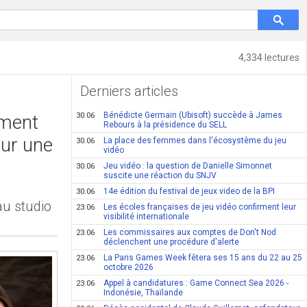
4,334 lectures
Derniers articles
e
Bénédicte Germain (Ubisoft) succède à James
ement
30.06
Rebours à la présidence du SELL
sur une
La place des femmes dans l'écosystème du jeu
30.06
vidéo
Jeu vidéo : la question de Danielle Simonnet
30.06
suscite une réaction du SNJV
14e édition du festival de jeux video de la BPI
30.06
au studio
Les écoles françaises de jeu vidéo confirment leur
23.06
visibilité internationale
Les commissaires aux comptes de Don't Nod
23.06
déclenchent une procédure d'alerte
La Paris Games Week fêtera ses 15 ans du 22 au 25
23.06
octobre 2026
Appel à candidatures : Game Connect Sea 2026 -
23.06
Indonésie, Thaïlande