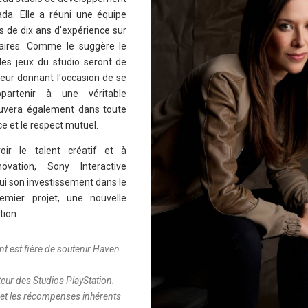
da. Elle a réuni une équipe
s de dix ans d'expérience sur
laires. Comme le suggère le
 les jeux du studio seront de
 leur donnant l'occasion de se
ppartenir à une véritable
uvera également dans toute
ce et le respect mutuel.
ir le talent créatif et à
ovation, Sony Interactive
ui son investissement dans le
mier projet, une nouvelle
tion.
nt est fière de soutenir Haven
,
cteur des Studios PlayStation.
 et les récompenses inhérents