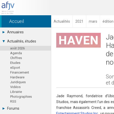
Accueil
Actualités
2021
mars
éditio
Annuaires
Ja
Toutes les sociétés (691)
Actualités, études
Ha
Studios (418)
août 2026
Editeurs (49)
de
Agenda
Distributeurs (16)
Chiffres
Hard. / Accessoires (10)
no
Etudes
Middlewares (15)
eSport
Prestataires (99)
Financement
Assoc. / Syndicats (21)
Son
Hardware
Formations / Ecoles (46)
et 
Juridiques
Presse spécialisée (17)
Vidéos
Librairie
Jade Raymond, fondatrice d'Ubi
Photographies
RSS
Studios, mais également l'un des espr
franchise Assassin's Creed, a an
Forums
Entertainment Studios Inc
., un nou