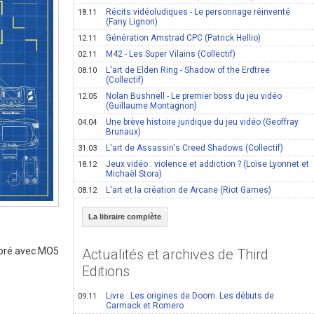
Récits vidéoludiques - Le personnage réinventé
18.11
(Fany Lignon)
Génération Amstrad CPC (Patrick Hellio)
12.11
M42 - Les Super Vilains (Collectif)
02.11
L'art de Elden Ring - Shadow of the Erdtree
08.10
(Collectif)
Nolan Bushnell - Le premier boss du jeu vidéo
12.05
(Guillaume Montagnon)
Une brève histoire juridique du jeu vidéo (Geoffray
04.04
Brunaux)
L'art de Assassin's Creed Shadows (Collectif)
31.03
Jeux vidéo : violence et addiction ? (Loïse Lyonnet et
18.12
Michaël Stora)
L'art et la création de Arcane (Riot Games)
08.12
La libraire complète
aboré avec MO5
Actualités et archives de Third
Editions
Livre : Les origines de Doom. Les débuts de
09.11
Carmack et Romero