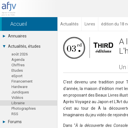
Accueil
Actualités
Livres
édition du 18
Annuaires
A 
Toutes les sociétés (691)
Actualités, études
L'
Studios (418)
août 2026
Editeurs (49)
Agenda
Distributeurs (16)
Chiffres
Hard. / Accessoires (10)
Un 
Etudes
Middlewares (15)
eSport
Prestataires (99)
Financement
Assoc. / Syndicats (21)
C'est devenu une tradition pour T
Hardware
Formations / Ecoles (46)
d'année, la maison d'édition met le
Juridiques
Presse spécialisée (17)
en proposant des Beaux Livres illus
Vidéos
Après Voyagez au Japon et L'Art du 
Librairie
c'est au tour de À la découvert
Photographies
RSS
Imaginaires du jeu vidéo de rejoindre
Forums
Dans "
À la découverte des Consoles