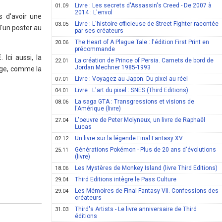
Livre : Les secrets d'Assassin's Creed - De 2007 à
01.09
2014 : L'envol
s d'avoir une
Livre : L'histoire officieuse de Street Fighter racontée
03.05
d'un poster au
par ses créateurs
The Heart of A Plague Tale : l'édition First Print en
20.06
précommande
 Ici aussi, la
La création de Prince of Persia. Carnets de bord de
22.01
Jordan Mechner 1985-1993
age, comme la
Livre : Voyagez au Japon. Du pixel au réel
07.01
Livre : L'art du pixel : SNES (Third Editions)
04.01
La saga GTA : Transgressions et visions de
08.06
l'Amérique (livre)
L'oeuvre de Peter Molyneux, un livre de Raphaël
27.04
Lucas
Un livre sur la légende Final Fantasy XV
02.12
Générations Pokémon - Plus de 20 ans d'évolutions
25.11
(livre)
Les Mystères de Monkey Island (livre Third Editions)
18.06
Third Editions intègre le Pass Culture
29.04
Les Mémoires de Final Fantasy VII. Confessions des
29.04
créateurs
Third's Artists - Le livre anniversaire de Third
31.03
éditions