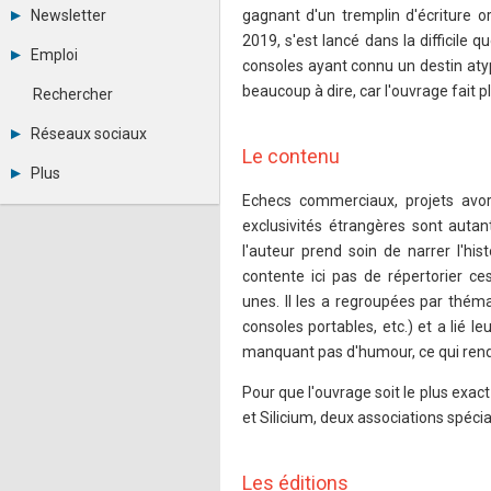
Tous les forums
Newsletter
gagnant d'un tremplin d'écriture o
Créer un compte
2019, s'est lancé dans la difficil
Archives
Se connecter
Emploi
consoles ayant connu un destin atypi
Abonnement
Messages privés
Consulter les annonces
Contacter un modérateur
beaucoup à dire, car l'ouvrage fait p
Rechercher
Déposer une annonce
Observatoire de l'emploi
Réseaux sociaux
Métiers et compétences
Le contenu
Twitter
Plus
Youtube
Echecs commerciaux, projets avor
Annonceurs
LinkedIn
Statistiques
exclusivités étrangères sont auta
Facebook
Plan du site
Instagram
l'auteur prend soin de narrer l'his
Sitemap XML
Pinterest
contente ici pas de répertorier c
Ping Awards
unes. Il les a regroupées par thém
A propos
consoles portables, etc.) et a lié le
Mentions légales
manquant pas d'humour, ce qui rend l
Pour que l'ouvrage soit le plus exac
et Silicium, deux associations spéci
Les éditions