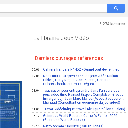
5,274 lectures
La librairie Jeux Vidéo
Derniers ouvrages référencés
Cahiers français N° 452 - Quand tout devient jeu
30.06
Nos Futurs - Utopies dans les jeux vidéo (Julian
02.06
Dibbell, Harry Negus, Sam Zucchi, Constantin
Dubois-Choulik et Ursula Dégun)
Tout savoir pour entreprendre dans l'univers des
08.04
jeux vidéo (Eric Hainaut (Expert-Comptable - Groupe
Emargence), Jean-Marc Mojica (Avocat) et Laurent
Michaud (Consultant en économie du jeu vidéo))
Travail vidéoludique, travail idyllique ? (Flavie Falais)
31.03
Guinness World Records Gamer's Edition 2026
18.12
(Guinness World Records)
Retro Arcade Classics (Darran Jones)
08.12