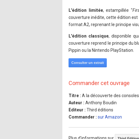
L'édition limitée
, estampillée "
Fir
couverture inédite, cette édition es
format A2, reprenant le principe visu
L'édition classique
, disponible qua
couverture reprend le principe du 
Pippin ou la Nintendo PlayStation.
Consulter un extrait
Commander cet ouvrage
Titre :
A la découverte des consoles i
Auteur :
Anthony Boudin
Editeur :
Third éditions
Commander :
sur Amazon
Plus d'informations sur
Third Editio