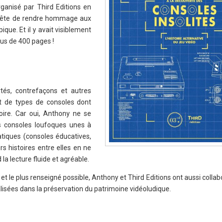
rganisé par Third Editions en
e quête de rendre hommage aux
que. Et il y avait visiblement
lus de 400 pages !
tés, contrefaçons et autres
nt de types de consoles dont
toire. Car oui, Anthony ne se
es consoles loufoques unes à
atiques (consoles éducatives,
urs histoires entre elles en ne
a lecture fluide et agréable.
t et le plus renseigné possible, Anthony et Third Editions ont aussi coll
alisées dans la préservation du patrimoine vidéoludique.