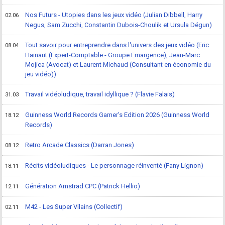
Nos Futurs - Utopies dans les jeux vidéo (Julian Dibbell, Harry
02.06
Negus, Sam Zucchi, Constantin Dubois-Choulik et Ursula Dégun)
Tout savoir pour entreprendre dans l'univers des jeux vidéo (Eric
08.04
Hainaut (Expert-Comptable - Groupe Emargence), Jean-Marc
Mojica (Avocat) et Laurent Michaud (Consultant en économie du
jeu vidéo))
Travail vidéoludique, travail idyllique ? (Flavie Falais)
31.03
Guinness World Records Gamer's Edition 2026 (Guinness World
18.12
Records)
Retro Arcade Classics (Darran Jones)
08.12
Récits vidéoludiques - Le personnage réinventé (Fany Lignon)
18.11
Génération Amstrad CPC (Patrick Hellio)
12.11
M42 - Les Super Vilains (Collectif)
02.11