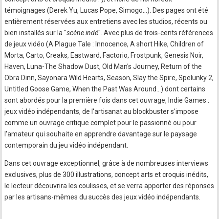
témoignages (Derek Yu, Lucas Pope, Simogo...). Des pages ont été
entièrement réservées aux entretiens avec les studios, récents ou
bien installés sur la "
scène indé
". Avec plus de trois-cents références
de jeux vidéo (A Plague Tale : Innocence, A short Hike, Children of
Morta, Carto, Creaks, Eastward, Factorio, Frostpunk, Genesis Noir,
Haven, Luna-The Shadow Dust, Old Man's Journey, Return of the
Obra Dinn, Sayonara Wild Hearts, Season, Slay the Spire, Spelunky 2,
Untitled Goose Game, When the Past Was Around...) dont certains
sont abordés pour la première fois dans cet ouvrage, Indie Games :
jeux vidéo indépendants, de l'artisanat au blockbuster s'impose
comme un ouvrage critique complet pour le passionné ou pour
l'amateur qui souhaite en apprendre davantage sur le paysage
contemporain du jeu vidéo indépendant.
Dans cet ouvrage exceptionnel, grâce à de nombreuses interviews
exclusives, plus de 300 illustrations, concept arts et croquis inédits,
le lecteur découvrira les coulisses, et se verra apporter des réponses
par les artisans-mêmes du succès des jeux vidéo indépendants.