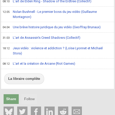
L'art de Elden Ring - Shadow of the Erdtree (Collectif)
08.10
Nolan Bushnell - Le premier boss du jeu vidéo (Guillaume
12.05
Montagnon)
Une brève histoire juridique du jeu vidéo (Geoffray Brunaux)
04.04
L'art de Assassin's Creed Shadows (Collectif)
31.03
Jeux vidéo : violence et addiction ? (Loïse Lyonnet et Michaël
18.12
Stora)
L'art et la création de Arcane (Riot Games)
08.12
La libraire complète
Share
Follow