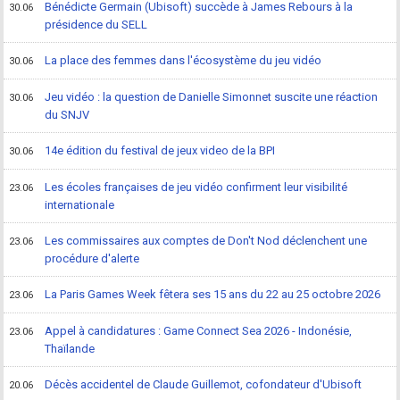
Bénédicte Germain (Ubisoft) succède à James Rebours à la
30.06
présidence du SELL
La place des femmes dans l'écosystème du jeu vidéo
30.06
Jeu vidéo : la question de Danielle Simonnet suscite une réaction
30.06
du SNJV
14e édition du festival de jeux video de la BPI
30.06
Les écoles françaises de jeu vidéo confirment leur visibilité
23.06
internationale
Les commissaires aux comptes de Don't Nod déclenchent une
23.06
procédure d'alerte
La Paris Games Week fêtera ses 15 ans du 22 au 25 octobre 2026
23.06
Appel à candidatures : Game Connect Sea 2026 - Indonésie,
23.06
Thaïlande
Décès accidentel de Claude Guillemot, cofondateur d'Ubisoft
20.06