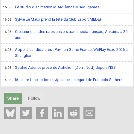
Le studio d'animation MIAM! lance MIAM! games
16.06
Sylvie Le Maux prend la tête du Club Esport MEDEF
16.06
Créateur d'un des rares univers transmédia français, Ankama a 25
16.06
ans
Appel à candidatures : Pavillon Game France, WePlay Expo 2026 à
16.06
Shanghai
Sophie Adenot présente Aphelion (Don't Nod) depuis l'ISS
16.06
IA, entre fascination et vigilance, le regard de François Gutherz
14.06
Share
Follow