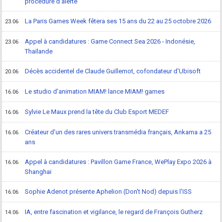
procédure d'alerte
La Paris Games Week fêtera ses 15 ans du 22 au 25 octobre 2026
23.06
Appel à candidatures : Game Connect Sea 2026 - Indonésie,
23.06
Thaïlande
Décès accidentel de Claude Guillemot, cofondateur d'Ubisoft
20.06
Le studio d'animation MIAM! lance MIAM! games
16.06
Sylvie Le Maux prend la tête du Club Esport MEDEF
16.06
Créateur d'un des rares univers transmédia français, Ankama a 25
16.06
ans
Appel à candidatures : Pavillon Game France, WePlay Expo 2026 à
16.06
Shanghai
Sophie Adenot présente Aphelion (Don't Nod) depuis l'ISS
16.06
IA, entre fascination et vigilance, le regard de François Gutherz
14.06