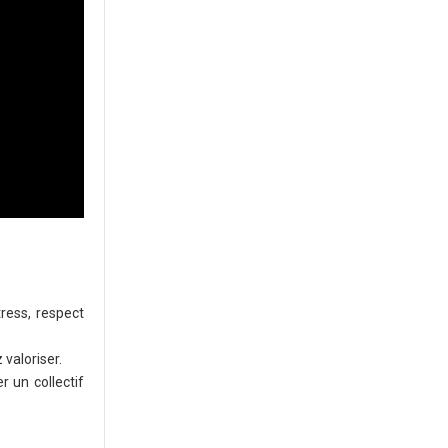
tress, respect
 valoriser.
r un collectif