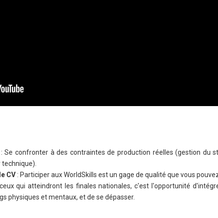
: Se confronter à des contraintes de production réelles (gestion du s
r technique).
le CV
: Participer aux WorldSkills est un gage de qualité que vous pouvez
ceux qui atteindront les finales nationales, c'est l'opportunité d'intégre
ngs physiques et mentaux, et de se dépasser.