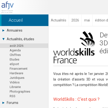
Accueil
Actualités
2026
mai
édition 
Annuaires
De
Toutes les sociétés (691)
Actualités, études
3D
Studios (418)
août 2026
Editeurs (49)
éd
Agenda
Distributeurs (16)
Chiffres
Hard. / Accessoires (10)
Etudes
Middlewares (15)
eSport
Prestataires (99)
Financement
Assoc. / Syndicats (21)
Hardware
Formations / Ecoles (46)
Vous êtes né après le 1er janvier 
Juridiques
Presse spécialisée (17)
la création d'assets 3D et vous v
Vidéos
compétition ? La compétition WorldSk
Librairie
Photographies
RSS
WorldSkills : C'est quoi ?
Forums