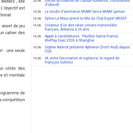
Décès accidentel de Claude Guillemot, cofondateur
 Métiers
", elle
20.06
d'Ubisoft
L'objectif est
Le studio d'animation MIAM! lance MIAM! games
16.06
tional.
Sylvie Le Maux prend la tête du Club Esport MEDEF
16.06
Créateur d'un des rares univers transmédia
 asset de jeu
16.06
français, Ankama a 25 ans
 un cahier des
Appel à candidatures : Pavillon Game France,
16.06
WePlay Expo 2026 à Shanghai
Sophie Adenot présente Aphelion (Don't Nod) depuis
16.06
r : une seule
l'ISS
IA, entre fascination et vigilance, le regard de
14.06
François Gutherz
aux côtés des
ue et mentale
 programme de
la compétition