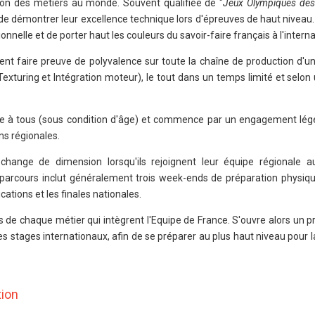
tion des métiers au monde. Souvent qualifiée de "
Jeux Olympiques des
e démontrer leur excellence technique lors d'épreuves de haut niveau. 
nelle et de porter haut les couleurs du savoir-faire français à l'interna
ent faire preuve de polyvalence sur toute la chaîne de production d'un
Texturing et Intégration moteur), le tout dans un temps limité et selon
ble à tous (sous condition d'âge) et commence par un engagement lége
ns régionales.
 change de dimension lorsqu'ils rejoignent leur équipe régionale 
 parcours inclut généralement trois week-ends de préparation physiq
ations et les finales nationales.
s de chaque métier qui intègrent l'Equipe de France. S'ouvre alors un
es stages internationaux, afin de se préparer au plus haut niveau pour 
tion