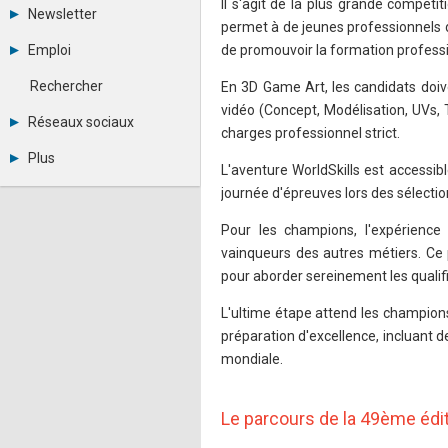
Il s'agit de la plus grande compéti
Tous les forums
Newsletter
Créer un compte
permet à de jeunes professionnels d
Archives
Se connecter
Emploi
de promouvoir la formation profession
Abonnement
Messages privés
Consulter les annonces
Contacter un modérateur
Rechercher
En 3D Game Art, les candidats doiv
Déposer une annonce
vidéo (Concept, Modélisation, UVs, 
Observatoire de l'emploi
Réseaux sociaux
charges professionnel strict.
Métiers et compétences
Twitter
Plus
Youtube
L'aventure WorldSkills est accessi
Annonceurs
LinkedIn
journée d'épreuves lors des sélectio
Statistiques
Facebook
Plan du site
Instagram
Pour les champions, l'expérience
Sitemap XML
Pinterest
vainqueurs des autres métiers. Ce
Ping Awards
pour aborder sereinement les qualific
A propos
Mentions légales
L'ultime étape attend les champion
préparation d'excellence, incluant d
mondiale.
Le parcours de la 49ème édi