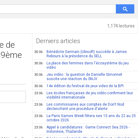
1,174 lectures
Derniers articles
e de
Bénédicte Germain (Ubisoft) succède à James
 49ème
30.06
Rebours à la présidence du SELL
La place des femmes dans l'écosystème du jeu
30.06
vidéo
Jeu vidéo : la question de Danielle Simonnet
30.06
suscite une réaction du SNJV
14e édition du festival de jeux video de la BPI
30.06
Les écoles françaises de jeu vidéo confirment leur
23.06
visibilité internationale
Les commissaires aux comptes de Don't Nod
23.06
déclenchent une procédure d'alerte
La Paris Games Week fêtera ses 15 ans du 22 au 25
23.06
octobre 2026
Appel à candidatures : Game Connect Sea 2026 -
23.06
Indonésie, Thaïlande