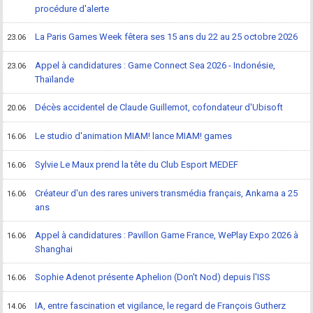
procédure d'alerte
La Paris Games Week fêtera ses 15 ans du 22 au 25 octobre 2026
23.06
Appel à candidatures : Game Connect Sea 2026 - Indonésie,
23.06
Thaïlande
Décès accidentel de Claude Guillemot, cofondateur d'Ubisoft
20.06
Le studio d'animation MIAM! lance MIAM! games
16.06
Sylvie Le Maux prend la tête du Club Esport MEDEF
16.06
Créateur d'un des rares univers transmédia français, Ankama a 25
16.06
ans
Appel à candidatures : Pavillon Game France, WePlay Expo 2026 à
16.06
Shanghai
Sophie Adenot présente Aphelion (Don't Nod) depuis l'ISS
16.06
IA, entre fascination et vigilance, le regard de François Gutherz
14.06